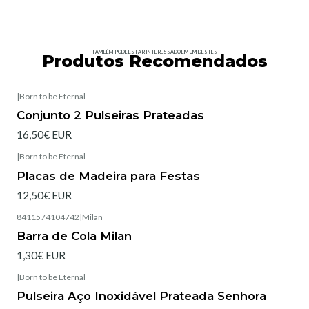
TAMBÉM PODE ESTAR INTERESSADO EM UM DESTES
Produtos Recomendados
|
Born to be Eternal
Esgotado
Conjunto 2 Pulseiras Prateadas
16,50€ EUR
|
Born to be Eternal
Esgotado
Placas de Madeira para Festas
12,50€ EUR
8411574104742
|
Milan
Barra de Cola Milan
1,30€ EUR
|
Born to be Eternal
Esgotado
Pulseira Aço Inoxidável Prateada Senhora