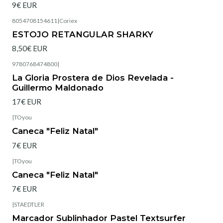
9€ EUR
8054708154611
|
Coriex
Esgotado
ESTOJO RETANGULAR SHARKY
8,50€ EUR
9780768474800
|
La Gloria Prostera de Dios Revelada -
Guillermo Maldonado
17€ EUR
|
TOyou
Esgotado
Caneca "Feliz Natal"
7€ EUR
|
TOyou
Esgotado
Caneca "Feliz Natal"
7€ EUR
|
STAEDTLER
Marcador Sublinhador Pastel Textsurfer