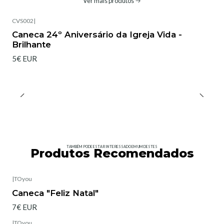
Ver mais produtos
CVS002
|
Caneca 24º Aniversário da Igreja Vida -
Brilhante
5€ EUR
TAMBÉM PODE ESTAR INTERESSADO EM UM DESTES
Produtos Recomendados
|
TOyou
Esgotado
Caneca "Feliz Natal"
7€ EUR
|
TOyou