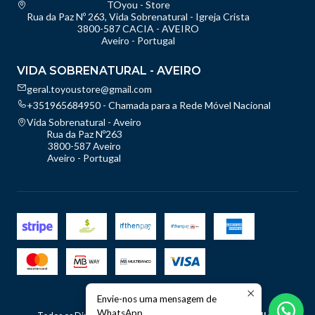
TOyou - Store
Rua da Paz Nº 263, Vida Sobrenatural - Igreja Crista
3800-587 CACIA - AVEIRO
Aveiro - Portugal
VIDA SOBRENATURAL - AVEIRO
geral.toyoustore@gmail.com
+351965684950 - Chamada para a Rede Móvel Nacional
Vida Sobrenatural - Aveiro
Rua da Paz Nº263
3800-587 Aveiro
Aveiro - Portugal
Envie-nos uma mensagem de
2026 TOyou - Store.
WhatsApp