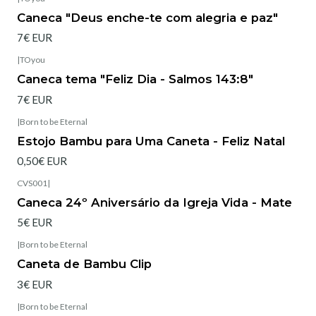
Esgotado
Caneca "Deus enche-te com alegria e paz"
7€ EUR
|
TOyou
Esgotado
Caneca tema "Feliz Dia - Salmos 143:8"
7€ EUR
|
Born to be Eternal
Esgotado
Estojo Bambu para Uma Caneta - Feliz Natal
0,50€ EUR
CVS001
|
Caneca 24º Aniversário da Igreja Vida - Mate
5€ EUR
|
Born to be Eternal
Esgotado
Caneta de Bambu Clip
3€ EUR
|
Born to be Eternal