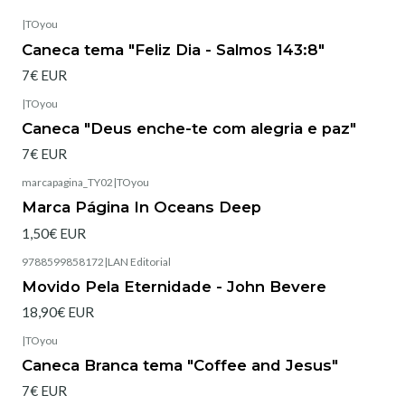
|
TOyou
Esgotado
Caneca tema "Feliz Dia - Salmos 143:8"
7€ EUR
|
TOyou
Esgotado
Caneca "Deus enche-te com alegria e paz"
7€ EUR
marcapagina_TY02
|
TOyou
Marca Página In Oceans Deep
1,50€ EUR
9788599858172
|
LAN Editorial
Esgotado
Movido Pela Eternidade - John Bevere
18,90€ EUR
|
TOyou
Esgotado
Caneca Branca tema "Coffee and Jesus"
7€ EUR