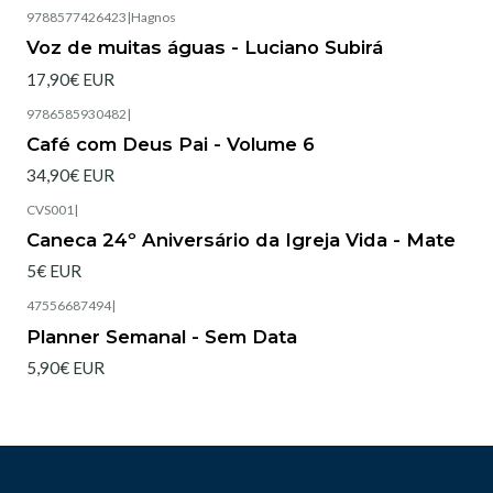
9788577426423
|
Hagnos
Voz de muitas águas - Luciano Subirá
17,90€ EUR
9786585930482
|
Café com Deus Pai - Volume 6
34,90€ EUR
CVS001
|
Caneca 24º Aniversário da Igreja Vida - Mate
5€ EUR
47556687494
|
Esgotado
Planner Semanal - Sem Data
5,90€ EUR