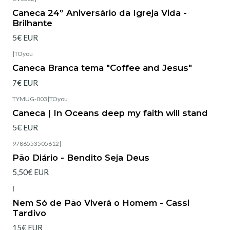
Caneca 24º Aniversário da Igreja Vida -
Brilhante
5€ EUR
|
TOyou
Esgotado
Caneca Branca tema "Coffee and Jesus"
7€ EUR
TYMUG-003
|
TOyou
Esgotado
Caneca | In Oceans deep my faith will stand
5€ EUR
9786553505612
|
Esgotado
Pão Diário - Bendito Seja Deus
5,50€ EUR
|
Esgotado
Nem Só de Pão Viverá o Homem - Cassi
Tardivo
15€ EUR