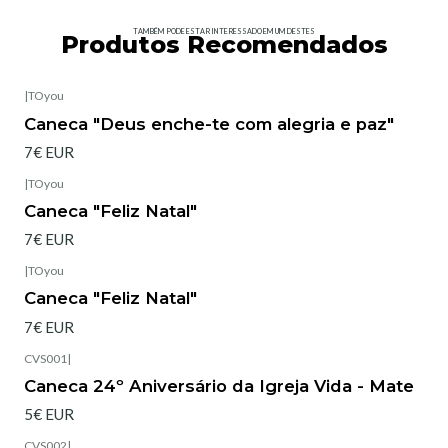
TAMBÉM PODE ESTAR INTERESSADO EM UM DESTES
Produtos Recomendados
|
TOyou
Esgotado
Caneca "Deus enche-te com alegria e paz"
7€ EUR
|
TOyou
Esgotado
Caneca "Feliz Natal"
7€ EUR
|
TOyou
Esgotado
Caneca "Feliz Natal"
7€ EUR
CVS001
|
Caneca 24º Aniversário da Igreja Vida - Mate
5€ EUR
CVS002
|