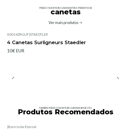
PODE ESTAR INTERESSADO NOUTROS PRODUTOS DE
canetas
Ver mais produtos
X0014ZRGUF
|
STAEDTLER
4 Canetas Surligneurs Staedler
10€ EUR
TAMBÉM PODE ESTAR INTERESSADO EM UM DESTES
Produtos Recomendados
|
Born to be Eternal