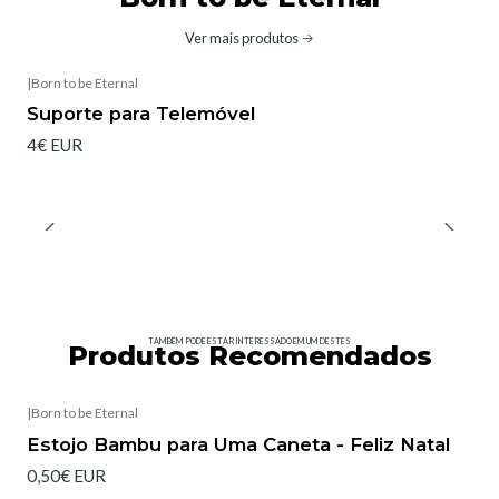
Ver mais produtos
|
Born to be Eternal
Suporte para Telemóvel
4€ EUR
TAMBÉM PODE ESTAR INTERESSADO EM UM DESTES
Produtos Recomendados
|
Born to be Eternal
Esgotado
Estojo Bambu para Uma Caneta - Feliz Natal
0,50€ EUR