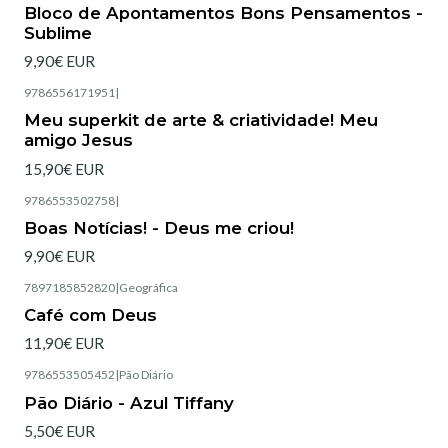
Esgotado
Bloco de Apontamentos Bons Pensamentos -
Sublime
9,90€ EUR
9786556171951
|
Esgotado
Meu superkit de arte & criatividade! Meu
amigo Jesus
15,90€ EUR
9786553502758
|
Esgotado
Boas Notícias! - Deus me criou!
9,90€ EUR
7897185852820
|
Geográfica
Esgotado
Café com Deus
11,90€ EUR
9786553505452
|
Pão Diário
Esgotado
Pão Diário - Azul Tiffany
5,50€ EUR