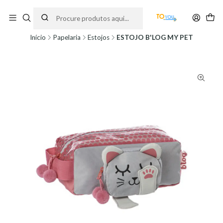
Encomendas feitas a partir do dia 5 de Agosto, serão processadas apenas a
partir do dia 11 de Agosto, às 10H.
Início
Papelaria
Estojos
ESTOJO B'LOG MY PET