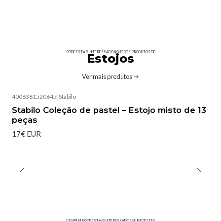
PODE ESTAR INTERESSADO NOUTROS PRODUTOS DE
Estojos
Ver mais produtos
4006381520645
|
Stabilo
Não Disponível
Stabilo Coleção de pastel – Estojo misto de 13
peças
17€ EUR
TAMBÉM PODE ESTAR INTERESSADO EM UM DESTES