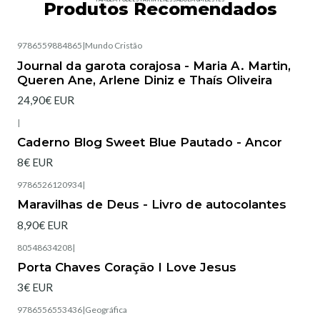
Produtos Recomendados
9786559884865
|
Mundo Cristão
Journal da garota corajosa - Maria A. Martin,
Queren Ane, Arlene Diniz e Thaís Oliveira
24,90€ EUR
|
Caderno Blog Sweet Blue Pautado - Ancor
8€ EUR
9786526120934
|
Esgotado
Maravilhas de Deus - Livro de autocolantes
8,90€ EUR
80548634208
|
Porta Chaves Coração I Love Jesus
3€ EUR
9786556553436
|
Geográfica