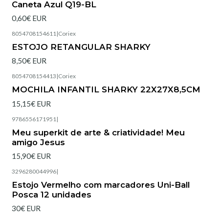
Caneta Azul Q19-BL
0,60€ EUR
8054708154611
|
Coriex
Esgotado
ESTOJO RETANGULAR SHARKY
8,50€ EUR
8054708154413
|
Coriex
Esgotado
MOCHILA INFANTIL SHARKY 22X27X8,5CM
15,15€ EUR
9786556171951
|
Esgotado
Meu superkit de arte & criatividade! Meu
amigo Jesus
15,90€ EUR
3296280044996
|
Estojo Vermelho com marcadores Uni-Ball
Posca 12 unidades
30€ EUR