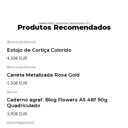
TAMBÉM PODE ESTAR INTERESSADO EM UM DESTES
Produtos Recomendados
|
Born to be Eternal
Estojo de Cortiça Colorido
4,50€ EUR
|
Born to be Eternal
Caneta Metalizada Rosa Gold
5,50€ EUR
|
Ancor
Caderno agraf. Blog Flowers A5 48f 90g
Quadriculado
3,90€ EUR
6941798422947
|