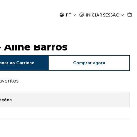
Agosto, às 10H.
PT
INICIAR SESSÃO
- Aline Barros
onar ao Carrinho
Comprar agora
favoritos
zações