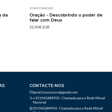
9786555848182
|
Esgotado
a da
Oração - Descobrindo o poder de
falar com Deus
22,90€ EUR
AS
CONTACTE-NOS
geral.toyoustore@gmail.com
+351965684950- Chamada para a Rede Móvel
Nacional
351965684950- Chamada para a Rede Móvel