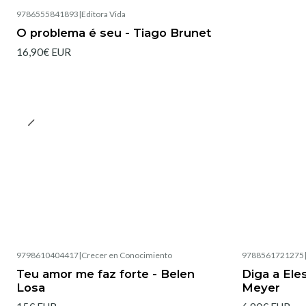
9786555841893
|
Editora Vida
O problema é seu - Tiago Brunet
16,90€ EUR
9798610404417
|
Crecer en Conocimiento
9788561721275
Esgotado
Teu amor me faz forte - Belen
Diga a Ele
Losa
Meyer