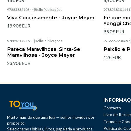
15€ EUR
6,90€ EUR
9788583210344
|
Bello Publicações
9788538301141
Esgotado
Esgotado
Viva Corajosamente - Joyce Meyer
Fé que mo
Yonggi Ch
19,90€ EUR
9,90€ EUR
9788561721633
|
Bello Publicações
9786557230657
Esgotado
Esgotado
Pareca Maravilhosa, Sinta-Se
Paixão e Pu
Maravilhosa - Joyce Meyer
12€ EUR
23,90€ EUR
INFORMAÇ
Contacto
Livro de Recla
Muito mais do que uma loja — somos movidos por
Termos e Cond
propósito.
Política de Coo
Selecionamos bíblias, livros, papelaria e produtos