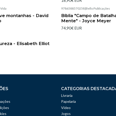
18,90€ EUR
|
Vida
9786588570258
|
Bello Publicações
Esgotado
ve montanhas - David
Bíblia "Campo de Batalh
o
Mente" - Joyce Meyer
74,90€ EUR
|
reza - Elisabeth Elliot
ÕES
CATEGORIAS DESTACAD
Livraria
mações
Papelaria
ições
Vídeo
kies
Jogos