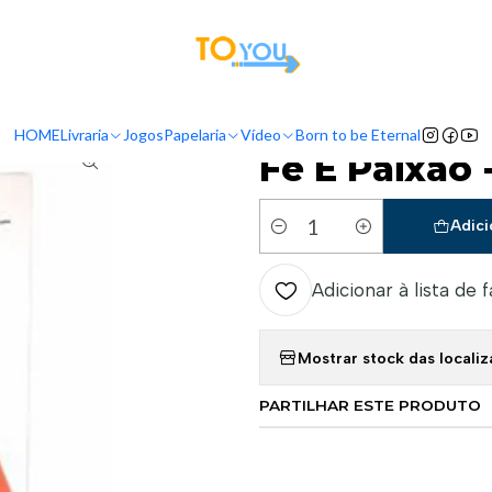
tas a partir do dia 5 de Agosto, serão processadas apenas a partir do dia 11 de 
Início
Livraria
Livros
Vida Cristã
Fé E Paixão - Aline Barros
HOME
Livraria
Jogos
Papelaria
Vídeo
Born to be Eternal
|
Fé E Paixão 
Adici
Quantidade
Adicionar à lista de 
Mostrar stock das locali
PARTILHAR ESTE PRODUTO