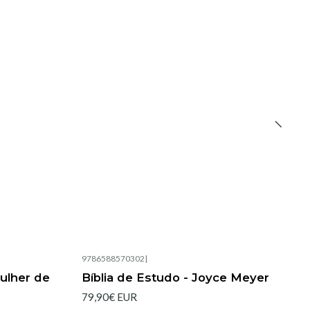
9786588570302
|
Esgotado
ulher de
Bíblia de Estudo - Joyce Meyer
79,90€ EUR