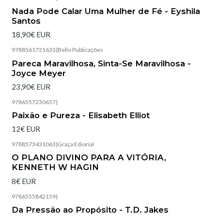
Esgotado
Nada Pode Calar Uma Mulher de Fé - Eyshila
Santos
18,90€ EUR
9788561721633
|
Bello Publicações
Esgotado
Pareca Maravilhosa, Sinta-Se Maravilhosa -
Joyce Meyer
23,90€ EUR
9786557230657
|
Esgotado
Paixão e Pureza - Elisabeth Elliot
12€ EUR
9788573431063
|
Graça Ediorial
Esgotado
O PLANO DIVINO PARA A VITÓRIA,
KENNETH W HAGIN
8€ EUR
9786555842159
|
Esgotado
Da Pressão ao Propósito - T.D. Jakes