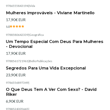
9786555843194
|
Vida
Esgotado
Mulheres improváveis - Viviane Martinello
17,90€ EUR
5.0
9788580642339
|
Geográfica
Esgotado
Um Tempo Especial Com Deus Para Mulheres
- Devocional
17,90€ EUR
9788561721961
|
Bello Publicações
Esgotado
Segredos Para Uma Vida Excepcional
23,90€ EUR
9786556897349
|
Esgotado
O Que Deus Tem A Ver Com Sexo? - David
Riker
6,90€ EUR
9788524305665
|