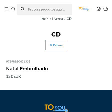
Encomendas feitas a partir do dia 5 de Agosto, serão processadas apenas a
partir do dia 11 de Agosto, às 10H.
Início
Livraria
CD
CD
Filtros
9789892042633
|
Esgotado
Natal Embrulhado
12€ EUR