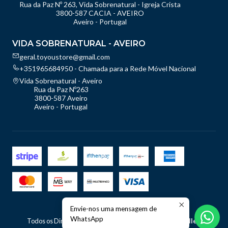
Rua da Paz Nº 263, Vida Sobrenatural - Igreja Crista
3800-587 CACIA - AVEIRO
Aveiro - Portugal
VIDA SOBRENATURAL - AVEIRO
geral.toyoustore@gmail.com
+351965684950 - Chamada para a Rede Móvel Nacional
Vida Sobrenatural - Aveiro
Rua da Paz Nº263
3800-587 Aveiro
Aveiro - Portugal
Envie-nos uma mensagem de
2026 TOyou - Store.
WhatsApp
Todos os Direitos Reservados.
Com tecnologia Jumpseller
.