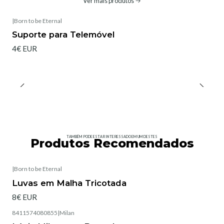
Ver mais produtos
|
Born to be Eternal
Suporte para Telemóvel
4€ EUR
TAMBÉM PODE ESTAR INTERESSADO EM UM DESTES
Produtos Recomendados
|
Born to be Eternal
Esgotado
Luvas em Malha Tricotada
8€ EUR
8411574080855
|
Milan