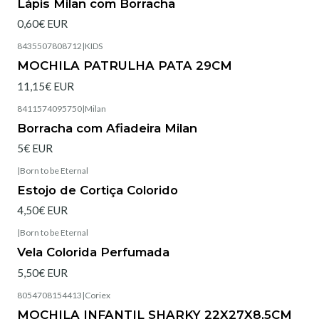
Lápis Milan com Borracha
0,60€ EUR
8435507808712
|
KIDS
Esgotado
MOCHILA PATRULHA PATA 29CM
11,15€ EUR
8411574095750
|
Milan
Borracha com Afiadeira Milan
5€ EUR
|
Born to be Eternal
Estojo de Cortiça Colorido
4,50€ EUR
|
Born to be Eternal
Vela Colorida Perfumada
5,50€ EUR
8054708154413
|
Coriex
Esgotado
MOCHILA INFANTIL SHARKY 22X27X8,5CM