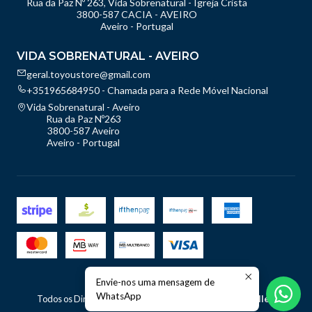
Rua da Paz Nº 263, Vida Sobrenatural - Igreja Crista
3800-587 CACIA - AVEIRO
Aveiro - Portugal
VIDA SOBRENATURAL - AVEIRO
geral.toyoustore@gmail.com
+351965684950 - Chamada para a Rede Móvel Nacional
Vida Sobrenatural - Aveiro
Rua da Paz Nº263
3800-587 Aveiro
Aveiro - Portugal
Envie-nos uma mensagem de
2026 TOyou - Store.
WhatsApp
Todos os Direitos Reservados.
Com tecnologia Jumpseller
.