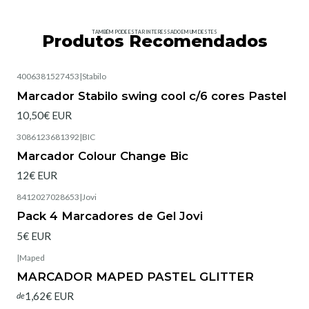
TAMBÉM PODE ESTAR INTERESSADO EM UM DESTES
Produtos Recomendados
4006381527453
|
Stabilo
Marcador Stabilo swing cool c/6 cores Pastel
10,50€ EUR
3086123681392
|
BIC
Esgotado
Marcador Colour Change Bic
12€ EUR
8412027028653
|
Jovi
Pack 4 Marcadores de Gel Jovi
5€ EUR
|
Maped
Esgotado
MARCADOR MAPED PASTEL GLITTER
1,62€ EUR
de