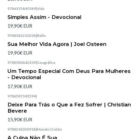
9786555845389
|
Vida
Simples Assim - Devocional
19,90€ EUR
9788583210238
|
Bello
Esgotado
Sua Melhor Vida Agora | Joel Osteen
19,90€ EUR
9788580642339
|
Geográfica
Esgotado
Um Tempo Especial Com Deus Para Mulheres
- Devocional
17,90€ EUR
9786587343594
|
Esgotado
Deixe Para Trás o Que a Fez Sofrer | Christian
Bevere
15,90€ EUR
9788543303918
|
Mundo Cristão
Esgotado
A Culpa Não É Sua