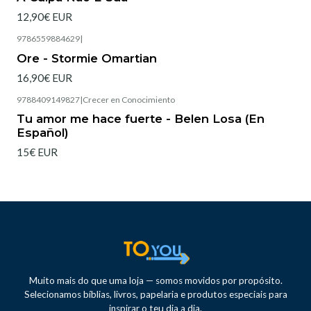
12,90€ EUR
9786559884629
|
Esgotado
Ore - Stormie Omartian
16,90€ EUR
9788409149827
|
Crecer en Conocimiento
Tu amor me hace fuerte - Belen Losa (En
Español)
15€ EUR
Muito mais do que uma loja — somos movidos por propósito.
Selecionamos bíblias, livros, papelaria e produtos especiais para
inspirar o teu dia a dia.