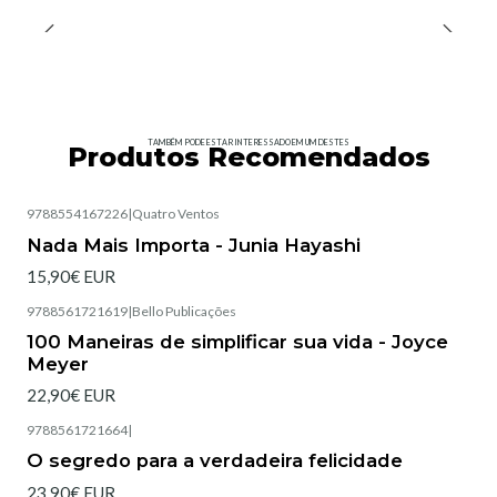
TAMBÉM PODE ESTAR INTERESSADO EM UM DESTES
Produtos Recomendados
9788554167226
|
Quatro Ventos
Esgotado
Nada Mais Importa - Junia Hayashi
15,90€ EUR
9788561721619
|
Bello Publicações
Esgotado
100 Maneiras de simplificar sua vida - Joyce
Meyer
22,90€ EUR
9788561721664
|
Esgotado
O segredo para a verdadeira felicidade
23,90€ EUR