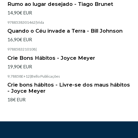
Esgotado
Rumo ao lugar desejado - Tiago Brunet
14,90€ EUR
9788538301462
|
Vida
Esgotado
Quando o Céu invade a Terra - Bill Johnson
16,90€ EUR
9788583210108
|
Esgotado
Crie Bons Hábitos - Joyce Meyer
19,90€ EUR
9,78858E+12
|
Bello Publicações
Esgotado
Crie bons hábitos - Livre-se dos maus hábitos
- Joyce Meyer
18€ EUR