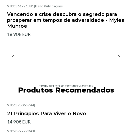
9788561721381
|
Bello Publicações
Vencendo a crise descubra o segredo para
prosperar em tempos de adversidade - Myles
Munroe
18,90€ EUR
TAMBÉM PODE ESTAR INTERESSADO EM UM DESTES
Produtos Recomendados
9786598065744
|
Esgotado
21 Princípios Para Viver o Novo
14,90€ EUR
9789897777943
|