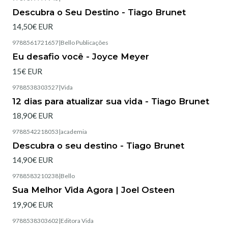
Esgotado
Descubra o Seu Destino - Tiago Brunet
14,50€ EUR
9788561721657
|
Bello Publicações
Esgotado
Eu desafio você - Joyce Meyer
15€ EUR
9788538303527
|
Vida
Esgotado
12 dias para atualizar sua vida - Tiago Brunet
18,90€ EUR
9788542218053
|
academia
Esgotado
Descubra o seu destino - Tiago Brunet
14,90€ EUR
9788583210238
|
Bello
Esgotado
Sua Melhor Vida Agora | Joel Osteen
19,90€ EUR
9788538303602
|
Editora Vida