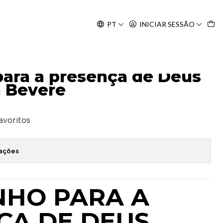
Agosto, às 10H.
PT
INICIAR SESSÃO
us - Jonh & Lisa Bevere
ara a presença de Deus
a Bevere
favoritos
zações
NHO PARA A
ÇA DE DEUS