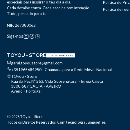
especiais para inspirar o teu dia a dia.
Política de Pri
Cada detalhe conta. Cada escolha tem intenção.
Politica de re
Tudo, pensado para ti.
NIF: 267380062
Siga-nos
TOYOU - STORE
PONTO DE RECOLHA
geral.toyoustore@gmail.com
+351965684950 - Chamada para a Rede Móvel Nacional
TOyou - Store
Rua da Paz Nº 263, Vida Sobrenatural - Igreja Crista
3800-587 CACIA - AVEIRO
Aveiro - Portugal
2026 TOyou - Store.
Todos os Direitos Reservados.
Com tecnologia Jumpseller
.