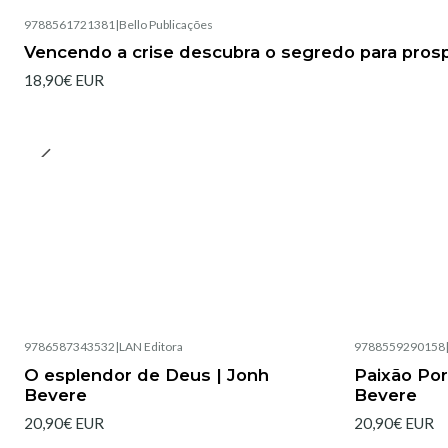
9788561721381
|
Bello Publicações
Vencendo a crise descubra o segredo para pro
18,90€ EUR
9786587343532
|
LAN Editora
9788559290158
Esgotado
Esgotado
O esplendor de Deus | Jonh
Paixão Por
Bevere
Bevere
20,90€ EUR
20,90€ EUR