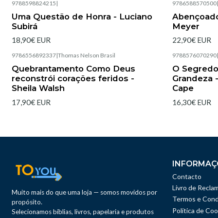
9788598824215
|
9786588570500
Esgotado
Uma Questão de Honra - Luciano
Abençoado
Subirá
Meyer
18,90€ EUR
22,90€ EUR
9786556892337
|
Thomas Nelson Brasil
9788576070290
Esgotado
Esgotado
Quebrantamento Como Deus
O Segredo
reconstrói corações feridos -
Grandeza 
Sheila Walsh
Cape
17,90€ EUR
16,30€ EUR
INFORMAÇ
Contacto
Livro de Recla
Muito mais do que uma loja — somos movidos por
Termos e Cond
propósito.
Política de Coo
Selecionamos bíblias, livros, papelaria e produtos