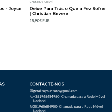
9786587343594
|
Esgotado
os - Joyce
Deixe Para Trás o Que a Fez Sofrer
| Christian Bevere
15,90€ EUR
AS
CONTACTE-NOS
geral.toyoustore@gmail.com
+351965684950- Chamada para a Rede Móvel
Nacional
351965684950- Chamada para a Rede Móvel
Nacional