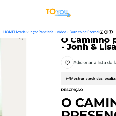
tas a partir do dia 5 de Agosto, serão processadas apenas a partir do dia 11 de 
Vida Cristã
Crescimento Espiritual
O Caminho para a presença de De
HOME
Livraria
Jogos
Papelaria
Vídeo
Born to be Eternal
|
O Caminho p
- Jonh & Lis
Adicionar à lista de 
Mostrar stock das locali
DESCRIÇÃO
O CAMI
PRESEN