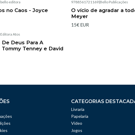
|
bello editora
9788561721169
|
Bello Publicações
Esgotado
s no Caos - Joyce
O vício de agradar a tod
Meyer
15€ EUR
|
Editora Atos
 De Deus Para A
- Tommy Tenney e David
ÕES
CATEGORIAS DESTACAD
Livraria
mações
Papelaria
ições
Vídeo
kies
Jogos