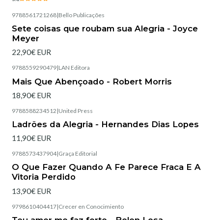
9788561721268
|
Bello Publicações
Esgotado
Sete coisas que roubam sua Alegria - Joyce
Meyer
22,90€ EUR
9788559290479
|
LAN Editora
Esgotado
Mais Que Abençoado - Robert Morris
18,90€ EUR
9788588234512
|
United Press
Esgotado
Ladrões da Alegria - Hernandes Dias Lopes
11,90€ EUR
9788573437904
|
Graça Editorial
Esgotado
O Que Fazer Quando A Fe Parece Fraca E A
Vitoria Perdido
13,90€ EUR
9798610404417
|
Crecer en Conocimiento
Teu amor me faz forte - Belen Losa