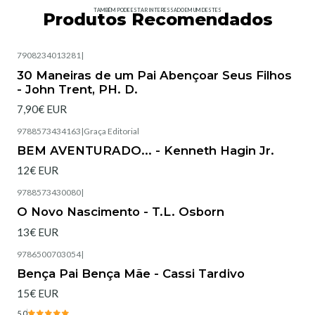
TAMBÉM PODE ESTAR INTERESSADO EM UM DESTES
Produtos Recomendados
7908234013281
|
Esgotado
30 Maneiras de um Pai Abençoar Seus Filhos
- John Trent, PH. D.
7,90€ EUR
9788573434163
|
Graça Editorial
Esgotado
BEM AVENTURADO... - Kenneth Hagin Jr.
12€ EUR
9788573430080
|
Esgotado
O Novo Nascimento - T.L. Osborn
13€ EUR
9786500703054
|
Esgotado
Bença Pai Bença Mãe - Cassi Tardivo
15€ EUR
5.0