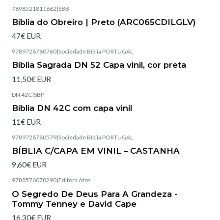
7898521811662
|
SBB
Esgotado
Bíblia do Obreiro | Preto (ARC065CDILGLV)
47€ EUR
9789728780760
|
Sociedade Bíblia PORTUGAL
Esgotado
Bíblia Sagrada DN 52 Capa vinil, cor preta
11,50€ EUR
DN 42C
|
SBP
Esgotado
Bíblia DN 42C com capa vinil
11€ EUR
9789728780579
|
Sociedade Bíblia PORTUGAL
Esgotado
BÍBLIA C/CAPA EM VINIL – CASTANHA
9,60€ EUR
9788576070290
|
Editora Atos
Esgotado
O Segredo De Deus Para A Grandeza -
Tommy Tenney e David Cape
16,30€ EUR