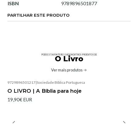
ISBN
9789896501877
PARTILHAR ESTE PRODUTO
PODE ESTAR INTERESSADO NOUTROS PRODUTOS DE
O Livro
Ver mais produtos
9729896501217
|
Sociedade Bíblica Portuguesa
Não Disponível
O LIVRO | A Bíblia para hoje
19,90€ EUR