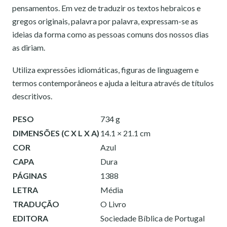
pensamentos. Em vez de traduzir os textos hebraicos e
gregos originais, palavra por palavra, expressam-se as
ideias da forma como as pessoas comuns dos nossos dias
as diriam.
Utiliza expressões idiomáticas, figuras de linguagem e
termos contemporâneos e ajuda a leitura através de títulos
descritivos.
PESO
734 g
DIMENSÕES (C X L X A)
14.1 × 21.1 cm
COR
Azul
CAPA
Dura
PÁGINAS
1388
LETRA
Média
TRADUÇÃO
O Livro
EDITORA
Sociedade Bíblica de Portugal