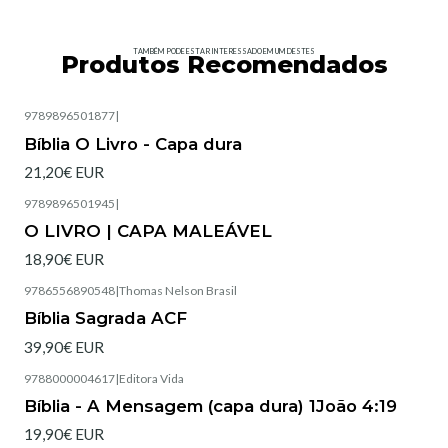
TAMBÉM PODE ESTAR INTERESSADO EM UM DESTES
Produtos Recomendados
9789896501877
|
Esgotado
Bíblia O Livro - Capa dura
21,20€ EUR
9789896501945
|
Esgotado
O LIVRO | CAPA MALEÁVEL
18,90€ EUR
9786556890548
|
Thomas Nelson Brasil
Esgotado
Bíblia Sagrada ACF
39,90€ EUR
9788000004617
|
Editora Vida
Esgotado
Bíblia - A Mensagem (capa dura) 1João 4:19
19,90€ EUR