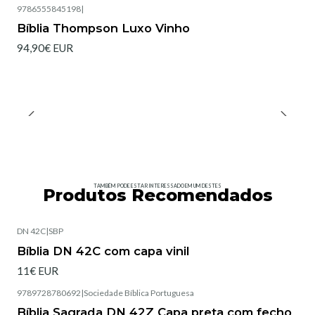
9786555845198
|
Bíblia Thompson Luxo Vinho
94,90€ EUR
TAMBÉM PODE ESTAR INTERESSADO EM UM DESTES
Produtos Recomendados
DN 42C
|
SBP
Esgotado
Bíblia DN 42C com capa vinil
11€ EUR
9789728780692
|
Sociedade Bíblica Portuguesa
Esgotado
Bíblia Sagrada DN 42Z Capa preta com fecho