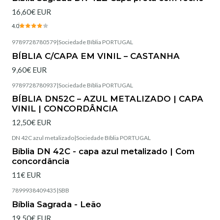
16,60€ EUR
4.0
9789728780579
|
Sociedade Bíblia PORTUGAL
Esgotado
BÍBLIA C/CAPA EM VINIL – CASTANHA
9,60€ EUR
9789728780937
|
Sociedade Bíblia PORTUGAL
Esgotado
BÍBLIA DN52C – AZUL METALIZADO | CAPA
VINIL | CONCORDÂNCIA
12,50€ EUR
DN 42C azul metalizado
|
Sociedade Bíblia PORTUGAL
Esgotado
Bíblia DN 42C - capa azul metalizado | Com
concordância
11€ EUR
7899938409435
|
SBB
Esgotado
Bíblia Sagrada - Leão
19,50€ EUR