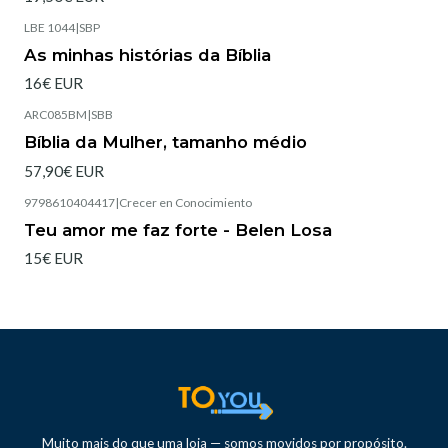
LBE 1044
|
SBP
Esgotado
As minhas histórias da Bíblia
16€ EUR
ARC085BM
|
SBB
Esgotado
Bíblia da Mulher, tamanho médio
57,90€ EUR
9798610404417
|
Crecer en Conocimiento
Teu amor me faz forte - Belen Losa
15€ EUR
Muito mais do que uma loja — somos movidos por propósito.