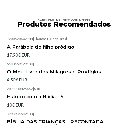
TAMBÉM PODE ESTAR INTERESSADO EM UM DESTES
Produtos Recomendados
9788578607944
|
Thomas Nelson Brasil
Esgotado
A Parábola do filho pródigo
17,90€ EUR
5603658128130
|
Esgotado
O Meu Livro dos Milagres e Prodígios
4,50€ EUR
7899938425657
|
SBB
Estudo com a Bíblia - 5
10€ EUR
9789896502133
|
Esgotado
BÍBLIA DAS CRIANÇAS – RECONTADA