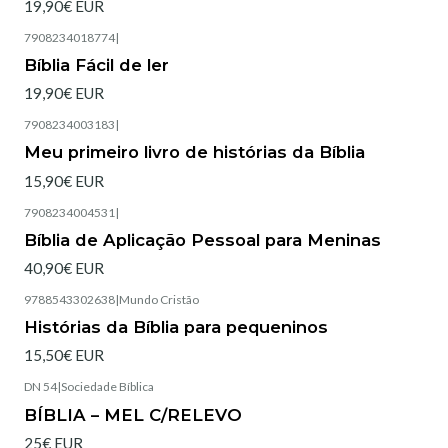
19,90€ EUR
7908234018774
|
Esgotado
Bíblia Fácil de ler
19,90€ EUR
7908234003183
|
Esgotado
Meu primeiro livro de histórias da Bíblia
15,90€ EUR
7908234004531
|
Esgotado
Bíblia de Aplicação Pessoal para Meninas
40,90€ EUR
9788543302638
|
Mundo Cristão
Histórias da Bíblia para pequeninos
15,50€ EUR
DN 54
|
Sociedade Bíblica
Esgotado
BÍBLIA – MEL C/RELEVO
25€ EUR