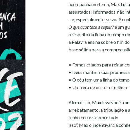
acompanhamo tema, Max Lucado
assustados; informados, não int
– e, especialmente, se você co
O que acontece a seguir?
é um gu
a respeito da linha do tempo
a Palavra ensina sobre o fim d
base sólida para a compreensã
• Fomos criados para reinar co
• Deus manterá suas promessa
• O céu tem uma linha do temp
• Uma era de ouro – o milênio –
Além disso, Max leva você a u
arrebatamento, a tribulação e 
tenho certeza sobre tudo
isso”, Max o incentivará a conh