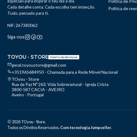
especiais para inspirar o teu dia a dia.
Política de Pri
Cada detalhe conta. Cada escolha tem intenção.
Politica de re
Tudo, pensado para ti.
NIF: 267380062
Siga-nos
TOYOU - STORE
PONTO DE RECOLHA
geral.toyoustore@gmail.com
+351965684950 - Chamada para a Rede Móvel Nacional
TOyou - Store
Rua da Paz Nº 263, Vida Sobrenatural - Igreja Crista
3800-587 CACIA - AVEIRO
Aveiro - Portugal
2026 TOyou - Store.
Todos os Direitos Reservados.
Com tecnologia Jumpseller
.