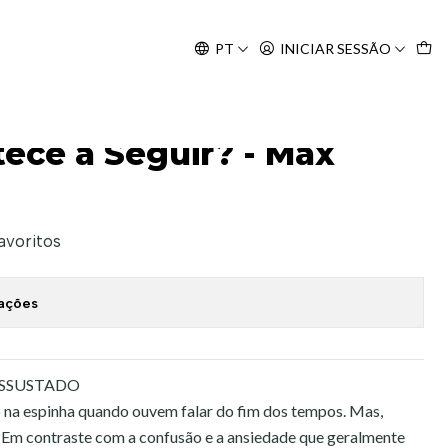
Agosto, às 10H.
PT
INICIAR SESSÃO
ucado
ece a Seguir? - Max
favoritos
zações
ASSUSTADO
o na espinha quando ouvem falar do fim dos tempos. Mas,
o! Em contraste com a confusão e a ansiedade que geralmente