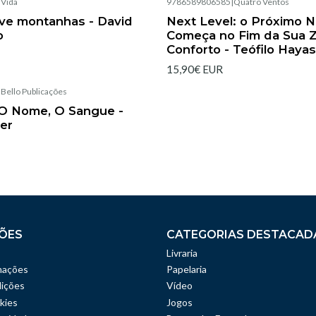
|
Vida
9786589806585
|
Quatro Ventos
Esgotado
ve montanhas - David
Next Level: o Próximo N
o
Começa no Fim da Sua 
Conforto - Teófilo Hayas
15,90€ EUR
|
Bello Publicações
 O Nome, O Sangue -
er
ÕES
CATEGORIAS DESTACAD
Livraria
mações
Papelaria
ições
Vídeo
kies
Jogos