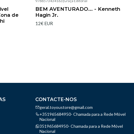
9788573434163
|
Graça Editorial
Esgotado
ível
BEM AVENTURADO... - Kenneth
Zona de
Hagin Jr.
hi
12€ EUR
AS
CONTACTE-NOS
geral.toyoustore@gmail.com
+351965684950- Chamada para a Rede Móvel
Nacional
351965684950- Chamada para a Rede Móvel
Nacional