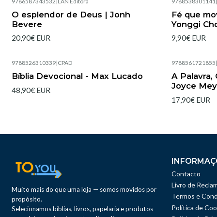
9786587343532
|
LAN Editora
9788538301141
Esgotado
Esgotado
O esplendor de Deus | Jonh
Fé que mo
Bevere
Yonggi Ch
20,90€ EUR
9,90€ EUR
9788526310339
|
CPAD
9788561721855
Esgotado
Esgotado
Bíblia Devocional - Max Lucado
A Palavra,
Joyce Mey
48,90€ EUR
17,90€ EUR
INFORMAÇ
Contacto
Livro de Recla
Muito mais do que uma loja — somos movidos por
Termos e Cond
propósito.
Política de Coo
Selecionamos bíblias, livros, papelaria e produtos