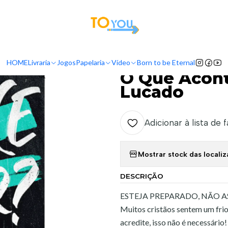
tas a partir do dia 5 de Agosto, serão processadas apenas a partir do dia 11 de 
Livraria
Autores
Max Lucado
O Que Acontece a Seguir? - Max L
HOME
Livraria
Jogos
Papelaria
Vídeo
Born to be Eternal
|
O Que Acont
Lucado
Adicionar à lista de 
Mostrar stock das locali
DESCRIÇÃO
ESTEJA PREPARADO, NÃO 
Muitos cristãos sentem um fri
acredite, isso não é necessári