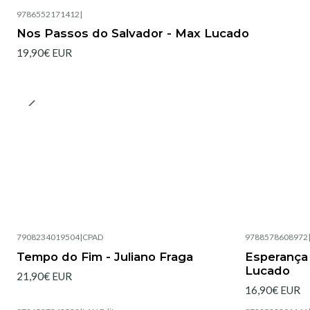
9786552171412
|
Nos Passos do Salvador - Max Lucado
19,90€ EUR
7908234019504
|
CPAD
9788578608972
Esgotado
Esgotado
Tempo do Fim - Juliano Fraga
Esperança 
Lucado
21,90€ EUR
16,90€ EUR