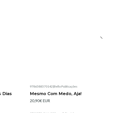
9786588570142
|
Bello Publicações
Esgotado
 Dias
Mesmo Com Medo, Aja!
20,90€ EUR