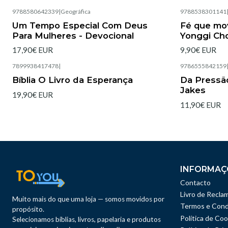
9788580642339
|
Geográfica
9788538301141
Esgotado
Esgotado
Um Tempo Especial Com Deus
Fé que mo
Para Mulheres - Devocional
Yonggi Ch
17,90€ EUR
9,90€ EUR
7899938417478
|
9786555842159
Esgotado
Esgotado
Bíblia O Livro da Esperança
Da Pressão
Jakes
19,90€ EUR
11,90€ EUR
INFORMAÇ
Contacto
Livro de Recla
Muito mais do que uma loja — somos movidos por
Termos e Cond
propósito.
Política de Coo
Selecionamos bíblias, livros, papelaria e produtos