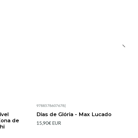
9788578607678
|
Esgotado
ível
Dias de Glória - Max Lucado
Zona de
15,90€ EUR
hi