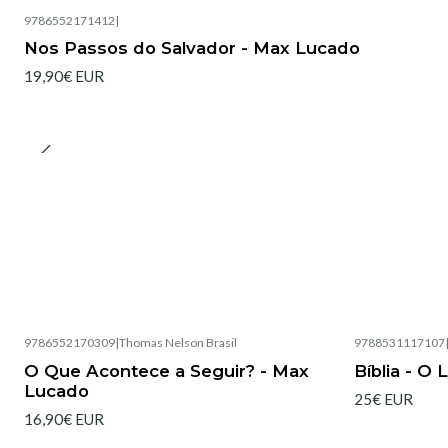
9786552171412
|
Nos Passos do Salvador - Max Lucado
19,90€ EUR
9786552170309
|
Thomas Nelson Brasil
9788531117107
Esgotado
Esgotado
O Que Acontece a Seguir? - Max
Bíblia - O
Lucado
25€ EUR
16,90€ EUR