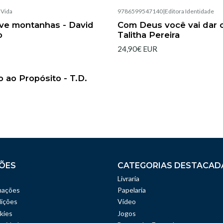
|
Vida
9786599547140
|
Editora Identidade
Esgotado
ve montanhas - David
Com Deus você vai dar c
o
Talitha Pereira
24,90€ EUR
|
 ao Propósito - T.D.
ÕES
CATEGORIAS DESTACAD
Livraria
mações
Papelaria
ições
Vídeo
kies
Jogos