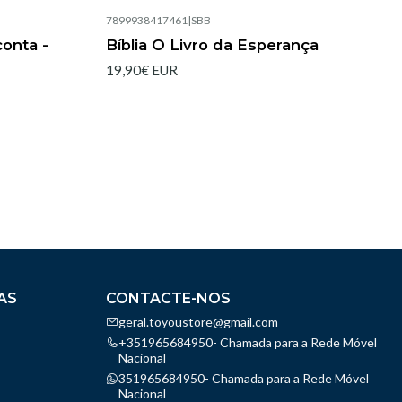
7899938417461
|
SBB
Esgotado
onta -
Bíblia O Livro da Esperança
19,90€ EUR
AS
CONTACTE-NOS
geral.toyoustore@gmail.com
+351965684950- Chamada para a Rede Móvel
Nacional
351965684950- Chamada para a Rede Móvel
Nacional