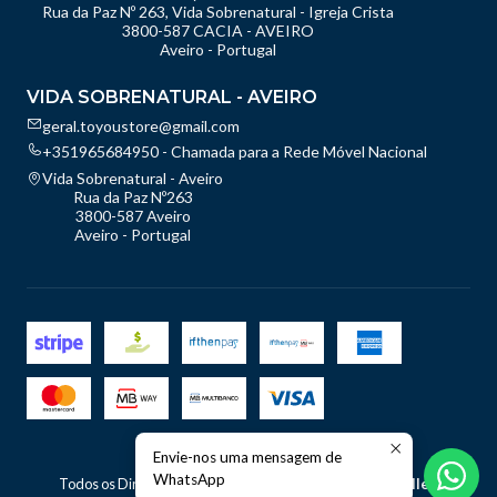
Rua da Paz Nº 263, Vida Sobrenatural - Igreja Crista
3800-587 CACIA - AVEIRO
Aveiro - Portugal
VIDA SOBRENATURAL - AVEIRO
geral.toyoustore@gmail.com
+351965684950 - Chamada para a Rede Móvel Nacional
Vida Sobrenatural - Aveiro
Rua da Paz Nº263
3800-587 Aveiro
Aveiro - Portugal
Envie-nos uma mensagem de
2026 TOyou - Store.
WhatsApp
Todos os Direitos Reservados.
Com tecnologia Jumpseller
.