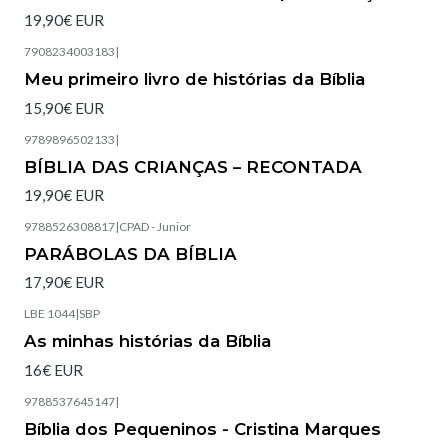
19,90€ EUR
7908234003183
|
Esgotado
Meu primeiro livro de histórias da Bíblia
15,90€ EUR
9789896502133
|
Esgotado
BÍBLIA DAS CRIANÇAS – RECONTADA
19,90€ EUR
9788526308817
|
CPAD - Junior
Esgotado
PARÁBOLAS DA BÍBLIA
17,90€ EUR
LBE 1044
|
SBP
Esgotado
As minhas histórias da Bíblia
16€ EUR
9788537645147
|
Esgotado
Bíblia dos Pequeninos - Cristina Marques