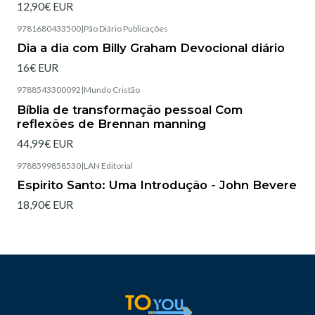
12,90€ EUR
9781680433500
|
Pão Diário Publicações
Esgotado
Dia a dia com Billy Graham Devocional diário
16€ EUR
9788543300092
|
Mundo Cristão
Esgotado
Bíblia de transformação pessoal Com
reflexões de Brennan manning
44,99€ EUR
9788599858530
|
LAN Editorial
Esgotado
Espirito Santo: Uma Introdução - John Bevere
18,90€ EUR