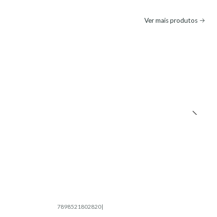
Ver mais produtos
7898521802820
|
Esgotado