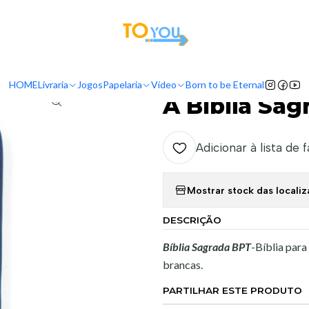
tas a partir do dia 5 de Agosto, serão processadas apenas a partir do dia 11 de 
Início
Livraria
Bíblias
A Bíblia Sagrada Para Todos
HOME
Livraria
Jogos
Papelaria
Vídeo
Born to be Eternal
|
A Bíblia Sag
Adicionar à lista de 
Mostrar stock das locali
DESCRIÇÃO
Bíblia
Sagrada BPT
-Bíblia par
brancas.
PARTILHAR ESTE PRODUTO