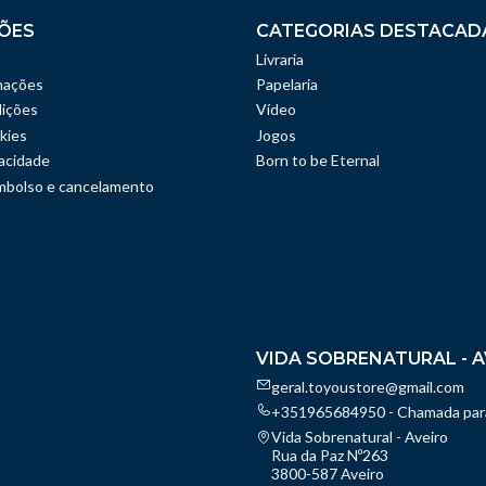
ÕES
CATEGORIAS DESTACAD
Livraria
mações
Papelaria
ições
Vídeo
kies
Jogos
vacidade
Born to be Eternal
embolso e cancelamento
VIDA SOBRENATURAL - A
geral.toyoustore@gmail.com
+351965684950 - Chamada para
Vida Sobrenatural - Aveiro
Rua da Paz Nº263
3800-587 Aveiro