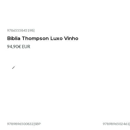
9786555845198
|
Bíblia Thompson Luxo Vinho
94,90€ EUR
9789896500832
|
SBP
9789896502461
Esgotado
Esgotado