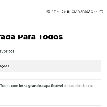
Agosto, às 10H.
PT
INICIAR SESSÃO
rada Para Todos
favoritos
zações
a Todos com
letra grande
, capa flexível em tecido e beiras