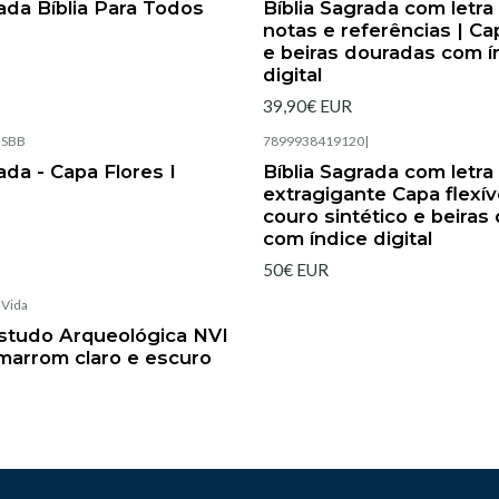
rada Bíblia Para Todos
Bíblia Sagrada com letra
notas e referências | Ca
e beiras douradas com í
digital
39,90€ EUR
|
SBB
7899938419120
|
ada - Capa Flores I
Bíblia Sagrada com letra
extragigante Capa flexí
couro sintético e beiras
com índice digital
50€ EUR
|
Vida
Estudo Arqueológica NVI
marrom claro e escuro