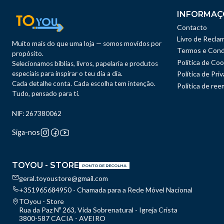
INFORMAÇ
Contacto
Livro de Recla
Muito mais do que uma loja — somos movidos por
Termos e Cond
propósito.
Política de Coo
Selecionamos bíblias, livros, papelaria e produtos
especiais para inspirar o teu dia a dia.
Política de Pri
Cada detalhe conta. Cada escolha tem intenção.
Politica de re
Tudo, pensado para ti.
NIF: 267380062
Siga-nos
TOYOU - STORE
PONTO DE RECOLHA
geral.toyoustore@gmail.com
+351965684950 - Chamada para a Rede Móvel Nacional
TOyou - Store
Rua da Paz Nº 263, Vida Sobrenatural - Igreja Crista
3800-587 CACIA - AVEIRO