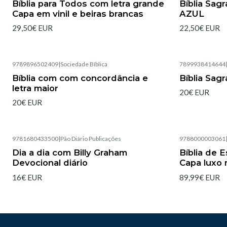
Bíblia para Todos com letra grande
Bíblia Sag
Capa em vinil e beiras brancas
AZUL
29,50€ EUR
22,50€ EUR
9789896502409
|
Sociedade Bíblica
7899938414644
Esgotado
Esgotado
Bíblia com com concordância e
Bíblia Sagr
letra maior
20€ EUR
20€ EUR
9781680433500
|
Pão Diário Publicações
9788000003061
Esgotado
Esgotado
Dia a dia com Billy Graham
Bíblia de 
Devocional diário
Capa luxo 
16€ EUR
89,99€ EUR