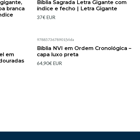
 gigante,
Bíblia Sagrada Letra Gigante com
pa branca
índice e fecho | Letra Gigante
ndice
37€ EUR
9788573678901
|
Vida
Esgotado
Bíblia NVI em Ordem Cronológica –
vel em
capa luxo preta
 douradas
64,90€ EUR