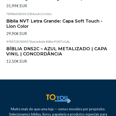
31,99€ EUR
7898665820315
|
Mundo Cristão
Esgotado
Bíblia NVT Letra Grande: Capa Soft Touch -
Lion Color
29,90€ EUR
9789728780937
|
Sociedade Bíblia PORTUGAL
Esgotado
BÍBLIA DN52C – AZUL METALIZADO | CAPA
VINIL | CONCORDÂNCIA
12,50€ EUR
Muito mais do que uma loja — somos movidos por propósito.
Selecionamos bíblias, livros, papelaria e produtos especiais para