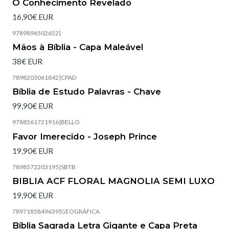
O Conhecimento Revelado
16,90€ EUR
9789896502652
|
Mãos à Bíblia - Capa Maleável
38€ EUR
7898203061842
|
CPAD
Bíblia de Estudo Palavras - Chave
99,90€ EUR
9788561721916
|
BELLO
Esgotado
Favor Imerecido - Joseph Prince
19,90€ EUR
7898572203195
|
SBTB
Esgotado
BIBLIA ACF FLORAL MAGNOLIA SEMI LUXO
19,90€ EUR
7897185849639
|
GEOGRÁFICA
Esgotado
Bíblia Sagrada Letra Gigante e Capa Preta