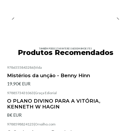
TAMBÉM PODE ESTAR INTERESSADO EM UM DESTES
Produtos Recomendados
9786555843286
|
Vida
Esgotado
Mistérios da unção - Benny Hinn
19,90€ EUR
9788573431063
|
Graça Ediorial
Esgotado
O PLANO DIVINO PARA A VITÓRIA,
KENNETH W HAGIN
8€ EUR
9788598824123
|
Orvalho.com
Esgotado