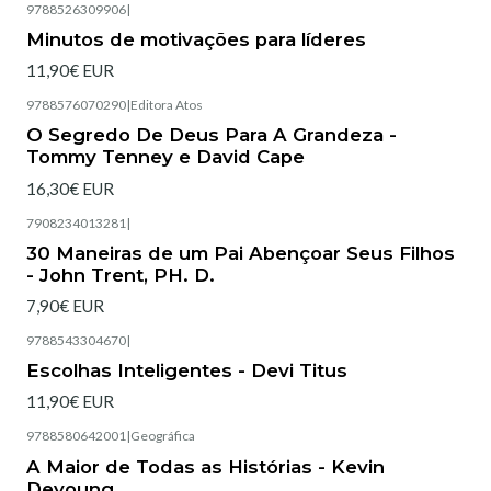
9788526309906
|
Esgotado
Minutos de motivações para líderes
11,90€ EUR
9788576070290
|
Editora Atos
Esgotado
O Segredo De Deus Para A Grandeza -
Tommy Tenney e David Cape
16,30€ EUR
7908234013281
|
Esgotado
30 Maneiras de um Pai Abençoar Seus Filhos
- John Trent, PH. D.
7,90€ EUR
9788543304670
|
Esgotado
Escolhas Inteligentes - Devi Titus
11,90€ EUR
9788580642001
|
Geográfica
Esgotado
A Maior de Todas as Histórias - Kevin
Deyoung