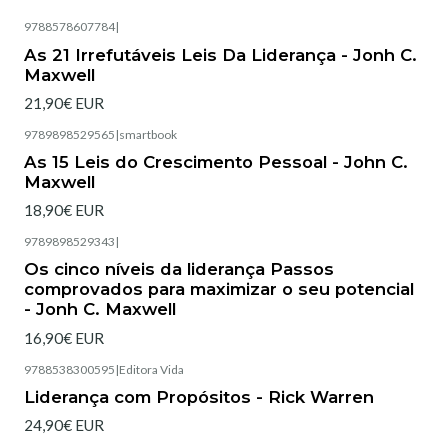
9788578607784
|
Esgotado
As 21 Irrefutáveis Leis Da Liderança - Jonh C.
Maxwell
21,90€ EUR
9789898529565
|
smartbook
As 15 Leis do Crescimento Pessoal - John C.
Maxwell
18,90€ EUR
9789898529343
|
Esgotado
Os cinco níveis da liderança Passos
comprovados para maximizar o seu potencial
- Jonh C. Maxwell
16,90€ EUR
9788538300595
|
Editora Vida
Esgotado
Liderança com Propósitos - Rick Warren
24,90€ EUR