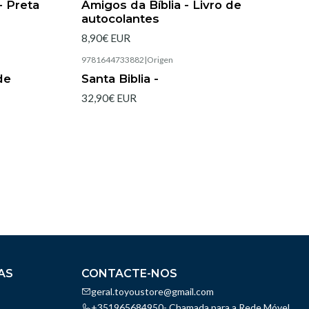
- Preta
Amigos da Bíblia - Livro de
autocolantes
8,90€ EUR
9781644733882
|
Origen
Esgotado
de
Santa Biblia -
32,90€ EUR
AS
CONTACTE-NOS
geral.toyoustore@gmail.com
+351965684950- Chamada para a Rede Móvel