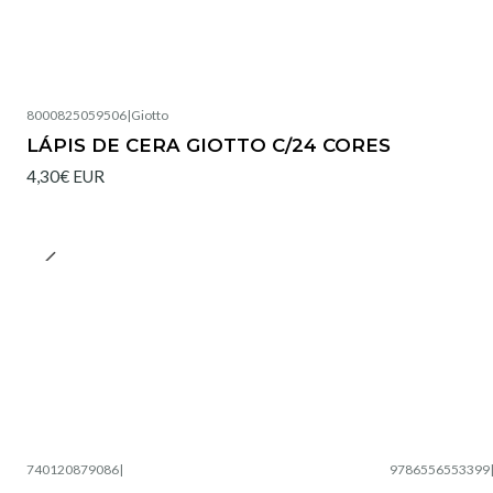
8000825059506
|
Giotto
LÁPIS DE CERA GIOTTO C/24 CORES
4,30€ EUR
740120879086
|
9786556553399
Esgotado