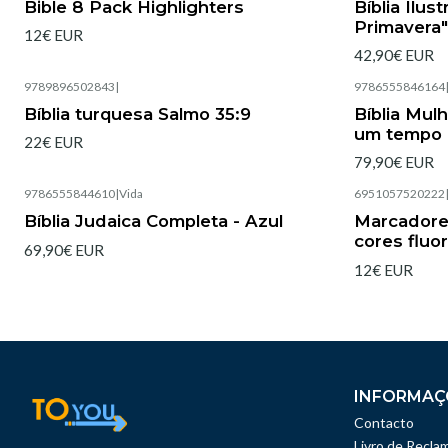
Bible 8 Pack Highlighters
Bíblia Ilus
Primavera"
12€ EUR
42,90€ EUR
9789896502843
|
9786555846164
Esgotado
Bíblia turquesa Salmo 35:9
Bíblia Mul
um tempo 
22€ EUR
79,90€ EUR
9786555844610
|
Vida
6951057520222
Esgotado
Esgotado
Bíblia Judaica Completa - Azul
Marcadore
cores fluo
69,90€ EUR
12€ EUR
INFORMAÇ
Contacto
Livro de Recla