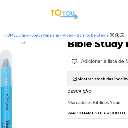
tas a partir do dia 5 de Agosto, serão processadas apenas a partir do dia 11 de 
Início
Papelaria
Bible Study Kit- Yisan
HOME
Livraria
Jogos
Papelaria
Vídeo
Born to be Eternal
|
Bible Study 
Adicionar à lista de 
Mostrar stock das locali
DESCRIÇÃO
Marcadores Bíblicos Yisan
PARTILHAR ESTE PRODUTO