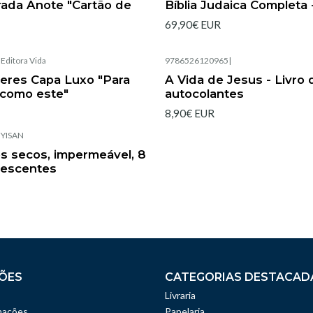
trada Anote "Cartão de
Bíblia Judaica Completa 
69,90€ EUR
|
Editora Vida
9786526120965
|
heres Capa Luxo "Para
A Vida de Jesus - Livro 
como este"
autocolantes
8,90€ EUR
|
YISAN
s secos, impermeável, 8
rescentes
ÕES
CATEGORIAS DESTACAD
Livraria
mações
Papelaria