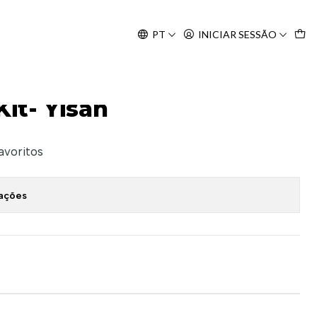
Agosto, às 10H.
PT
INICIAR SESSÃO
Kit- Yisan
favoritos
zações