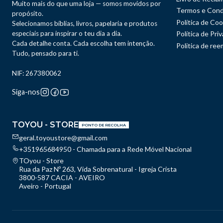
Muito mais do que uma loja — somos movidos por
Termos e Cond
propósito.
Política de Coo
Selecionamos bíblias, livros, papelaria e produtos
especiais para inspirar o teu dia a dia.
Política de Pri
Cada detalhe conta. Cada escolha tem intenção.
Politica de re
Tudo, pensado para ti.
NIF: 267380062
Siga-nos
TOYOU - STORE
PONTO DE RECOLHA
geral.toyoustore@gmail.com
+351965684950 - Chamada para a Rede Móvel Nacional
TOyou - Store
Rua da Paz Nº 263, Vida Sobrenatural - Igreja Crista
3800-587 CACIA - AVEIRO
Aveiro - Portugal