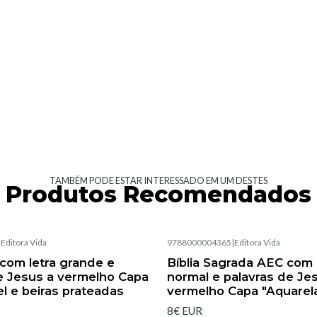
TAMBÉM PODE ESTAR INTERESSADO EM UM DESTES
Produtos Recomendados
|
Editora Vida
9788000004365
|
Editora Vida
Esgotado
 com letra grande e
Bíblia Sagrada AEC com 
e Jesus a vermelho Capa
normal e palavras de Je
el e beiras prateadas
vermelho Capa "Aquarel
8€ EUR