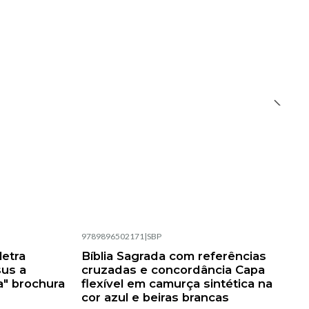
9789896502171
|
SBP
Esgotado
letra
Bíblia Sagrada com referências
sus a
cruzadas e concordância Capa
a" brochura
flexível em camurça sintética na
cor azul e beiras brancas