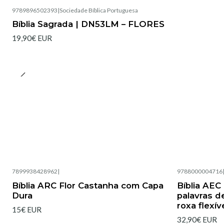
9789896502393
|
Sociedade Bíblica Portuguesa
Bíblia Sagrada | DN53LM – FLORES
19,90€ EUR
7899938428962
|
9788000004716
Esgotado
Esgotado
Bíblia ARC Flor Castanha com Capa
Bíblia AEC
Dura
palavras d
roxa flexív
15€ EUR
32,90€ EUR