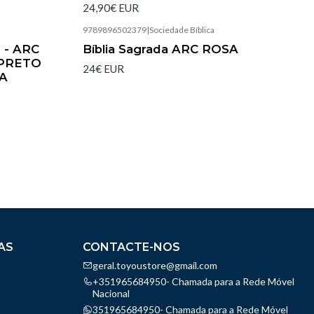
24,90€ EUR
9789896502379
|
Sociedade Bíblica
Esgotado
 - ARC
Bíblia Sagrada ARC ROSA
 PRETO
24€ EUR
A
AS
CONTACTE-NOS
geral.toyoustore@gmail.com
+351965684950- Chamada para a Rede Móvel
Nacional
351965684950- Chamada para a Rede Móvel