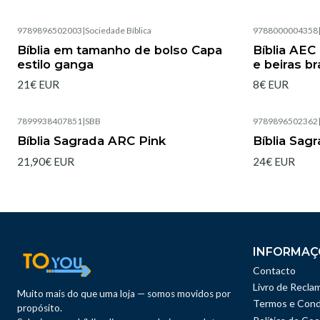
9789896502003
|
Sociedade Bíblica
9788000004358
Esgotado
Bíblia em tamanho de bolso Capa
Bíblia AE
estilo ganga
e beiras b
21€ EUR
8€ EUR
7899938407851
|
SBB
9789896502362
Esgotado
Esgotado
Bíblia Sagrada ARC Pink
Bíblia Sa
21,90€ EUR
24€ EUR
INFORMAÇ
Contacto
Livro de Recla
Muito mais do que uma loja — somos movidos por
Termos e Cond
propósito.