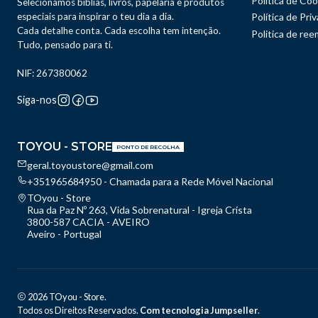
Política de Coo
Selecionamos bíblias, livros, papelaria e produtos
especiais para inspirar o teu dia a dia.
Política de Pri
Cada detalhe conta. Cada escolha tem intenção.
Politica de re
Tudo, pensado para ti.
NIF: 267380062
Siga-nos
TOYOU - STORE
PONTO DE RECOLHA
geral.toyoustore@gmail.com
+351965684950 - Chamada para a Rede Móvel Nacional
TOyou - Store
Rua da Paz Nº 263, Vida Sobrenatural - Igreja Crista
3800-587 CACIA - AVEIRO
Aveiro - Portugal
2026 TOyou - Store.
Todos os Direitos Reservados.
Com tecnologia Jumpseller
.