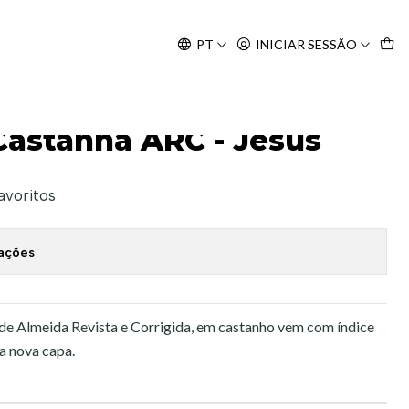
Agosto, às 10H.
PT
INICIAR SESSÃO
Castanha ARC - Jesus
favoritos
zações
 de Almeida Revista e Corrigida, em castanho vem com índice
a nova capa.