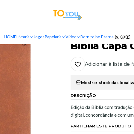
tas a partir do dia 5 de Agosto, serão processadas apenas a partir do dia 11 de 
Início
Livraria
Bíblias
ARC
Bíblia Capa Castanha ARC - Jesus
HOME
Livraria
Jogos
Papelaria
Vídeo
Born to be Eternal
|
Bíblia Capa 
Adicionar à lista de 
Mostrar stock das locali
DESCRIÇÃO
Edição da Bíblia com tradução
digital, concordância e com um
PARTILHAR ESTE PRODUTO