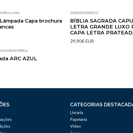
|
Editora Vida
5600002038855
|
Esgotado
C Lâmpada Capa brochura
BÍBLIA SAGRADA CAPU
rancas
LETRA GRANDE LUXO
CAPA LETRA PRATEAD
29,90€ EUR
|
Sociedade Bíblica
grada ARC AZUL
ÕES
CATEGORIAS DESTACAD
Livraria
mações
Papelaria
ições
Vídeo