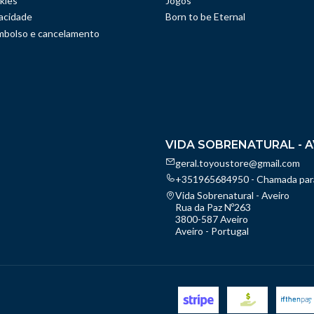
kies
Jogos
vacidade
Born to be Eternal
embolso e cancelamento
VIDA SOBRENATURAL - A
geral.toyoustore@gmail.com
+351965684950 - Chamada para
Vida Sobrenatural - Aveiro
Rua da Paz Nº263
3800-587 Aveiro
Aveiro - Portugal