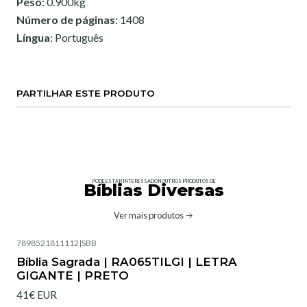
Peso
: 0.900kg
Número de páginas
: 1408
Língua
: Português
PARTILHAR ESTE PRODUTO
PODE ESTAR INTERESSADO NOUTROS PRODUTOS DE
Bíblias Diversas
Ver mais produtos
7898521811112
|
SBB
Bíblia Sagrada | RA065TILGI | LETRA
GIGANTE | PRETO
41€ EUR