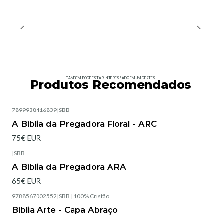
TAMBÉM PODE ESTAR INTERESSADO EM UM DESTES
Produtos Recomendados
7899938416839
|
SBB
Esgotado
A Bíblia da Pregadora Floral - ARC
75€ EUR
|
SBB
Esgotado
A Bíblia da Pregadora ARA
65€ EUR
9788567002552
|
SBB | 100% Cristão
Esgotado
Bíblia Arte - Capa Abraço