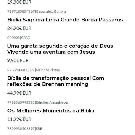
19,90€ EUR
7897185854367
|
Geográfica Editora
Esgotado
Bíblia Sagrada Letra Grande Borda Pássaros
24,90€ EUR
000003
|
CPAD
Esgotado
Uma garota segundo o coração de Deus
Vivendo uma aventura com Jesus
9,90€ EUR
9788543300092
|
Mundo Cristão
Esgotado
Bíblia de transformação pessoal Com
reflexões de Brennan manning
44,99€ EUR
9788565993395
|
Edições Amanhecer
Esgotado
Os Melhores Momentos da Biblia
11,99€ EUR
7899938406397
|
SBB
Esgotado