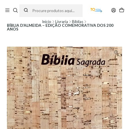
Encomendas feitas a partir do dia 5 de Agosto, serão processadas apenas a
partir do dia 11 de Agosto, às 10H.
Início
Livraria
Bíblias
BÍBLIA D’ALMEIDA – EDIÇÃO COMEMORATIVA DOS 200
ANOS