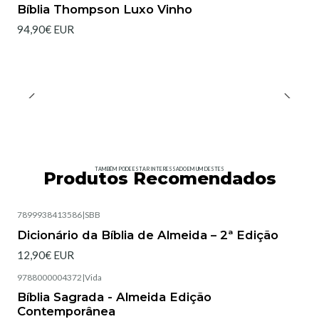
Bíblia Thompson Luxo Vinho
94,90€ EUR
TAMBÉM PODE ESTAR INTERESSADO EM UM DESTES
Produtos Recomendados
7899938413586
|
SBB
Esgotado
Dicionário da Bíblia de Almeida – 2ª Edição
12,90€ EUR
9788000004372
|
Vida
Esgotado
Bíblia Sagrada - Almeida Edição
Contemporânea