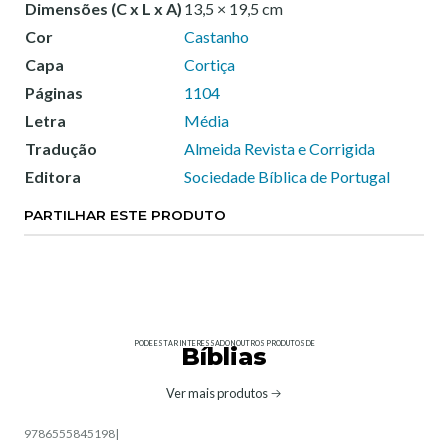
Dimensões (C x L x A)
13,5 × 19,5 cm
Cor
Castanho
Capa
Cortiça
Páginas
1104
Letra
Média
Tradução
Almeida Revista e Corrigida
Editora
Sociedade Bíblica de Portugal
PARTILHAR ESTE PRODUTO
PODE ESTAR INTERESSADO NOUTROS PRODUTOS DE
Bíblias
Ver mais produtos
9786555845198
|