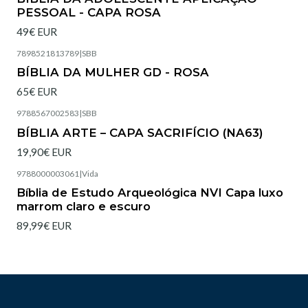
PESSOAL - CAPA ROSA
49€ EUR
7898521813789
|
SBB
Esgotado
BÍBLIA DA MULHER GD - ROSA
65€ EUR
9788567002583
|
SBB
Esgotado
BÍBLIA ARTE – CAPA SACRIFÍCIO (NA63)
19,90€ EUR
9788000003061
|
Vida
Esgotado
Bíblia de Estudo Arqueológica NVI Capa luxo
marrom claro e escuro
89,99€ EUR