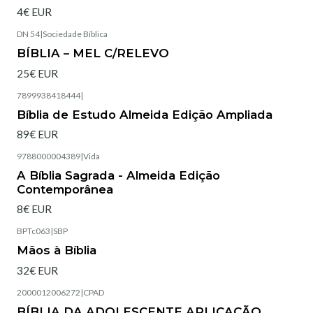
4€ EUR
DN 54
|
Sociedade Bíblica
Esgotado
BÍBLIA – MEL C/RELEVO
25€ EUR
7899938418444
|
Bíblia de Estudo Almeida Edição Ampliada
89€ EUR
9788000004389
|
Vida
Esgotado
A Bíblia Sagrada - Almeida Edição
Contemporânea
8€ EUR
BPTc063
|
SBP
Esgotado
Mãos à Bíblia
32€ EUR
2000012006272
|
CPAD
Esgotado
BÍBLIA DA ADOLESCENTE APLICAÇÃO