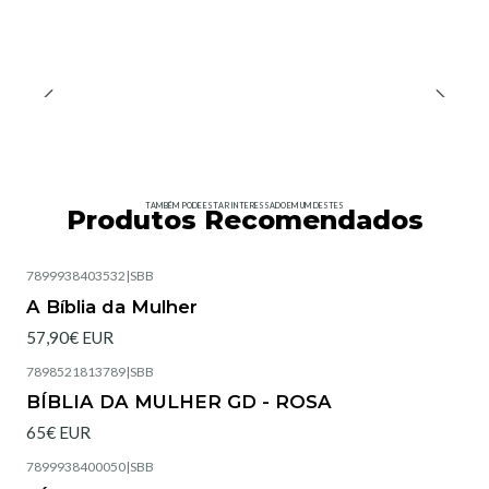
TAMBÉM PODE ESTAR INTERESSADO EM UM DESTES
Produtos Recomendados
7899938403532
|
SBB
Esgotado
A Bíblia da Mulher
57,90€ EUR
7898521813789
|
SBB
Esgotado
BÍBLIA DA MULHER GD - ROSA
65€ EUR
7899938400050
|
SBB
Esgotado