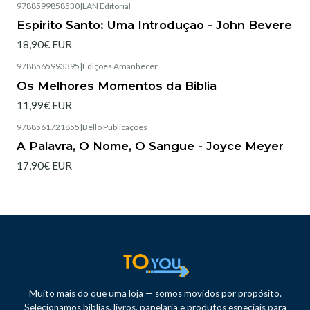
9788599858530
|
LAN Editorial
Esgotado
Espirito Santo: Uma Introdução - John Bevere
18,90€ EUR
9788565993395
|
Edições Amanhecer
Esgotado
Os Melhores Momentos da Biblia
11,99€ EUR
9788561721855
|
Bello Publicações
Esgotado
A Palavra, O Nome, O Sangue - Joyce Meyer
17,90€ EUR
Muito mais do que uma loja — somos movidos por propósito.
Selecionamos bíblias, livros, papelaria e produtos especiais para