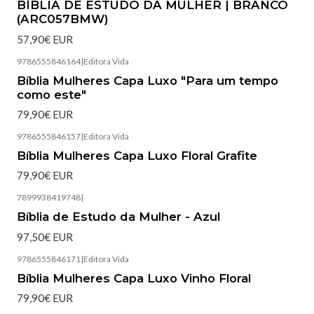
BÍBLIA DE ESTUDO DA MULHER | BRANCO
(ARC057BMW)
57,90€ EUR
9786555846164
|
Editora Vida
Esgotado
Bíblia Mulheres Capa Luxo "Para um tempo
como este"
79,90€ EUR
9786555846157
|
Editora Vida
Bíblia Mulheres Capa Luxo Floral Grafite
79,90€ EUR
7899938419748
|
Esgotado
Bíblia de Estudo da Mulher - Azul
97,50€ EUR
9786555846171
|
Editora Vida
Esgotado
Bíblia Mulheres Capa Luxo Vinho Floral
79,90€ EUR