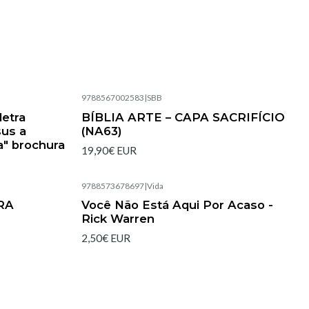
9788567002583
|
SBB
Esgotado
letra
BÍBLIA ARTE – CAPA SACRIFÍCIO
sus a
(NA63)
a" brochura
19,90€ EUR
9788573678697
|
Vida
Esgotado
ARA
Você Não Está Aqui Por Acaso -
Rick Warren
2,50€ EUR