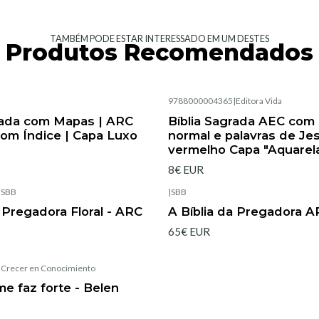
TAMBÉM PODE ESTAR INTERESSADO EM UM DESTES
Produtos Recomendados
|
9788000004365
|
Editora Vida
Esgotado
rada com Mapas | ARC
Bíblia Sagrada AEC com 
com Índice | Capa Luxo
normal e palavras de Je
vermelho Capa "Aquarel
8€ EUR
|
SBB
|
SBB
Esgotado
a Pregadora Floral - ARC
A Bíblia da Pregadora 
65€ EUR
|
Crecer en Conocimiento
e faz forte - Belen