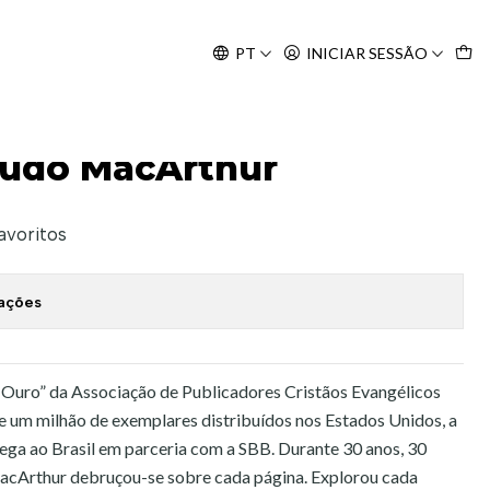
Agosto, às 10H.
PT
INICIAR SESSÃO
r
studo MacArthur
favoritos
zações
Ouro” da Associação de Publicadores Cristãos Evangélicos
e um milhão de exemplares distribuídos nos Estados Unidos, a
ega ao Brasil em parceria com a SBB. Durante 30 anos, 30
MacArthur debruçou-se sobre cada página. Explorou cada