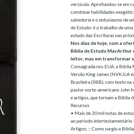
versículo. Aprofundou-se em c
combinar habilidades exegéti
sabedoria e o entusiasmo de um
de Estudo: é o trabalho de uma 
estudo das Escrituras nas próx
Nos dias de hoje, com a ofert
Bíblia de Estudo MacArthur 
leitor, mas em transformar s
Consagrada nos EUA, a Bíblia 
Versão King James (NVKJ).A ed
Brasileira (SBB), com texto na 
pastor norte-americano John Ma
e artigos, que tornam a Bíblia
Recursos
• Mais de 20 mil notas de estud
ao período intertestamentário
Artigos: :: Como surgiu a Bíblia