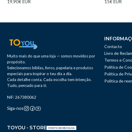
19,90€ EUR
15€ EUR
INFORMAÇ
Contacto
Livro de Recla
Muito mais do que uma loja — somos movidos por
Termos e Cond
propósito.
Política de Coo
Selecionamos bíblias, livros, papelaria e produtos
especiais para inspirar o teu dia a dia.
Política de Pri
Cada detalhe conta. Cada escolha tem intenção.
Politica de re
Tudo, pensado para ti.
NIF: 267380062
Siga-nos
TOYOU - STORE
PONTO DE RECOLHA