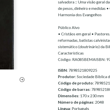
salvadora :: Uma visão geral da
de pesos, dinheiro e medidas 
Harmonia dos Evangelhos
Público Alvo
• Cristãos em geral • Pastores
reformadas, batistas calvinist
sistemático (doutrinário) da Bí
Características
Código: RA085BEMAISBN: 978-
ISBN
: 7898521809225
Produtor
: Sociedade Bíblica d
Código de produto
: 789852
Código de barras
: 78985218
Dimensões
: 170 x 230 mm
Número de páginas
: 2048
Língua
: Português