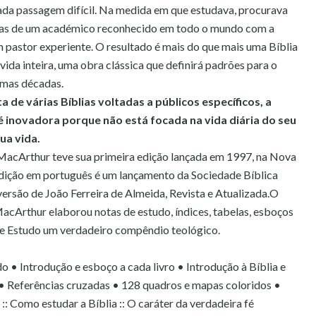
ada passagem difícil. Na medida em que estudava, procurava
cas de um académico reconhecido em todo o mundo com a
 pastor experiente. O resultado é mais do que mais uma Bíblia
vida inteira, uma obra clássica que definirá padrões para o
imas décadas.
a de várias Bíblias voltadas a públicos específicos, a
é inovadora porque não está focada na vida diária do seu
ua vida.
MacArthur teve sua primeira edição lançada em 1997, na Nova
ição em português é um lançamento da Sociedade Bíblica
versão de João Ferreira de Almeida, Revista e Atualizada.O
cArthur elaborou notas de estudo, índices, tabelas, esboços
 de Estudo um verdadeiro compêndio teológico.
o • Introdução e esboço a cada livro • Introdução à Bíblia e
 • Referências cruzadas • 128 quadros e mapas coloridos •
 :: Como estudar a Bíblia :: O caráter da verdadeira fé