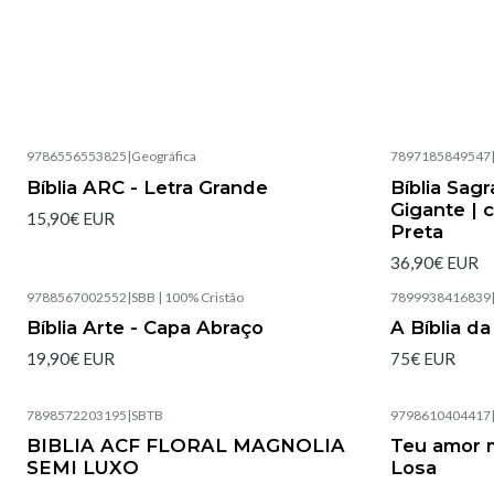
9786556553825
|
Geográfica
7897185849547
Esgotado
Esgotado
Bíblia ARC - Letra Grande
Bíblia Sag
Gigante | 
15,90€ EUR
Preta
36,90€ EUR
9788567002552
|
SBB | 100% Cristão
7899938416839
Esgotado
Esgotado
Bíblia Arte - Capa Abraço
A Bíblia d
19,90€ EUR
75€ EUR
7898572203195
|
SBTB
9798610404417
Esgotado
BIBLIA ACF FLORAL MAGNOLIA
Teu amor m
SEMI LUXO
Losa