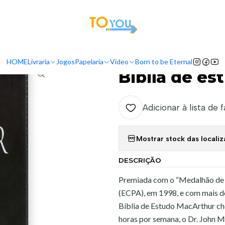
tas a partir do dia 5 de Agosto, serão processadas apenas a partir do dia 11 de 
Início
Livraria
Bíblias
Bíblias de Estudo
Bíblia de estudo MacArthu
HOME
Livraria
Jogos
Papelaria
Vídeo
Born to be Eternal
|
Bíblia de e
Adicionar à lista de 
Mostrar stock das locali
DESCRIÇÃO
Premiada com o “Medalhão de 
(ECPA), em 1998, e com mais d
Bíblia de Estudo MacArthur ch
horas por semana, o Dr. John 