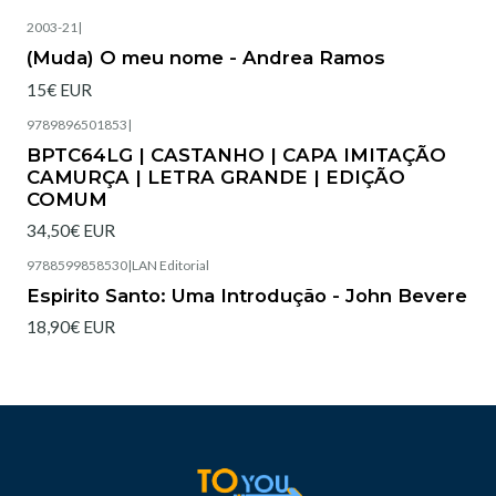
2003-21
|
Esgotado
(Muda) O meu nome - Andrea Ramos
15€ EUR
9789896501853
|
Esgotado
BPTC64LG | CASTANHO | CAPA IMITAÇÃO
CAMURÇA | LETRA GRANDE | EDIÇÃO
COMUM
34,50€ EUR
9788599858530
|
LAN Editorial
Esgotado
Espirito Santo: Uma Introdução - John Bevere
18,90€ EUR