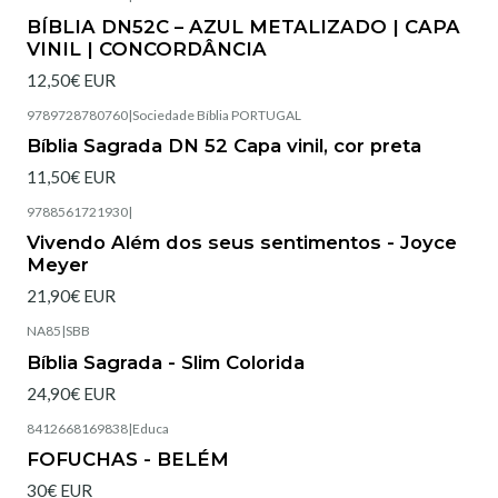
Esgotado
BÍBLIA DN52C – AZUL METALIZADO | CAPA
VINIL | CONCORDÂNCIA
12,50€ EUR
9789728780760
|
Sociedade Bíblia PORTUGAL
Esgotado
Bíblia Sagrada DN 52 Capa vinil, cor preta
11,50€ EUR
9788561721930
|
Esgotado
Vivendo Além dos seus sentimentos - Joyce
Meyer
21,90€ EUR
NA85
|
SBB
Esgotado
Bíblia Sagrada - Slim Colorida
24,90€ EUR
8412668169838
|
Educa
Esgotado
FOFUCHAS - BELÉM
30€ EUR