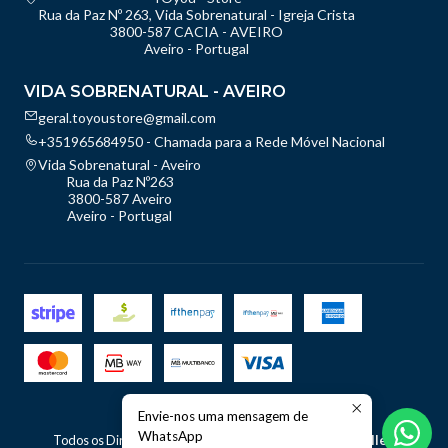
Rua da Paz Nº 263, Vida Sobrenatural - Igreja Crista
3800-587 CACIA - AVEIRO
Aveiro - Portugal
VIDA SOBRENATURAL - AVEIRO
geral.toyoustore@gmail.com
+351965684950 - Chamada para a Rede Móvel Nacional
Vida Sobrenatural - Aveiro
Rua da Paz Nº263
3800-587 Aveiro
Aveiro - Portugal
Envie-nos uma mensagem de
2026 TOyou - Store.
WhatsApp
Todos os Direitos Reservados.
Com tecnologia Jumpseller
.