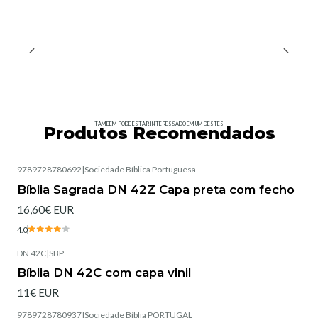
TAMBÉM PODE ESTAR INTERESSADO EM UM DESTES
Produtos Recomendados
9789728780692
|
Sociedade Bíblica Portuguesa
Esgotado
Bíblia Sagrada DN 42Z Capa preta com fecho
16,60€ EUR
4.0
DN 42C
|
SBP
Esgotado
Bíblia DN 42C com capa vinil
11€ EUR
9789728780937
|
Sociedade Bíblia PORTUGAL