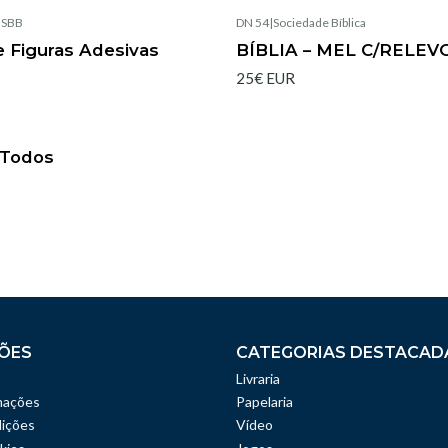
|
SBB
DN 54
|
Sociedade Bíblica
Esgotado
ie Figuras Adesivas
BÍBLIA – MEL C/RELEV
25€ EUR
a Todos
ÕES
CATEGORIAS DESTACAD
Livraria
mações
Papelaria
ições
Vídeo