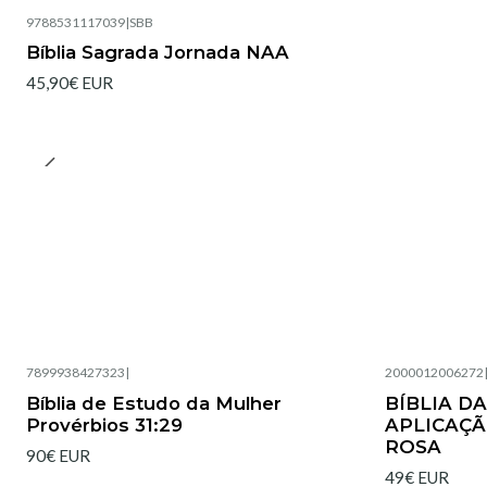
9788531117039
|
SBB
Bíblia Sagrada Jornada NAA
45,90€ EUR
7899938427323
|
2000012006272
Esgotado
Esgotado
Bíblia de Estudo da Mulher
BÍBLIA D
Provérbios 31:29
APLICAÇÃ
ROSA
90€ EUR
49€ EUR