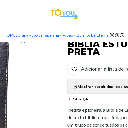
tas a partir do dia 5 de Agosto, serão processadas apenas a partir do dia 11 de 
Livraria
Bíblias
Bíblias de Estudo
BÍBLIA ESTUDO CONSELHEIRA |
HOME
Livraria
Jogos
Papelaria
Vídeo
Born to be Eternal
|
BÍBLIA EST
PRETA
Adicionar à lista de 
Mostrar stock das locali
DESCRIÇÃO
Inédita e pioneira, a Bíblia de
do texto bíblico, a partir da 
um grupo de conceituados psicól