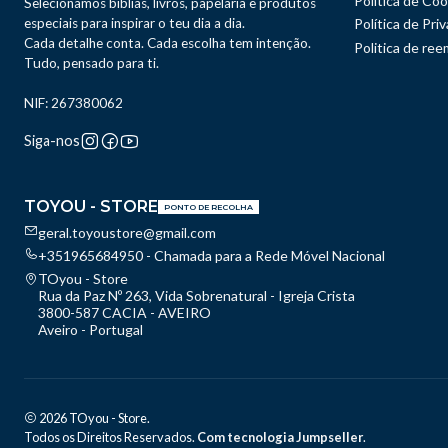
Política de Coo
Selecionamos bíblias, livros, papelaria e produtos
especiais para inspirar o teu dia a dia.
Política de Pri
Cada detalhe conta. Cada escolha tem intenção.
Politica de re
Tudo, pensado para ti.
NIF: 267380062
Siga-nos
TOYOU - STORE
PONTO DE RECOLHA
geral.toyoustore@gmail.com
+351965684950 - Chamada para a Rede Móvel Nacional
TOyou - Store
Rua da Paz Nº 263, Vida Sobrenatural - Igreja Crista
3800-587 CACIA - AVEIRO
Aveiro - Portugal
2026 TOyou - Store.
Todos os Direitos Reservados.
Com tecnologia Jumpseller
.