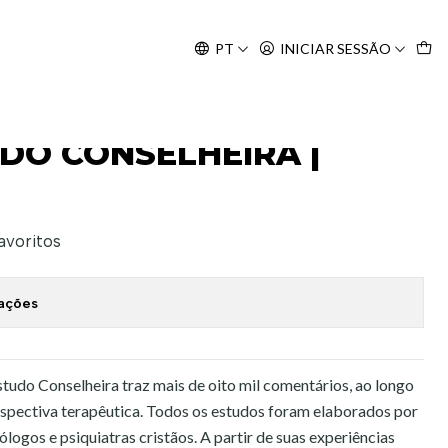
Agosto, às 10H.
PT
INICIAR SESSÃO
 PRETA
UDO CONSELHEIRA |
favoritos
zações
 Estudo Conselheira traz mais de oito mil comentários, ao longo
perspectiva terapêutica. Todos os estudos foram elaborados por
ogos e psiquiatras cristãos. A partir de suas experiências