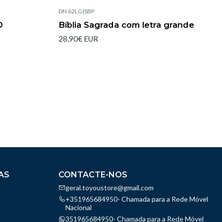
DN 62LG
|
SBP
Esgotado
O
Bíblia Sagrada com letra grande
28,90€ EUR
AS
CONTACTE-NOS
geral.toyoustore@gmail.com
+351965684950- Chamada para a Rede Móvel
Nacional
351965684950- Chamada para a Rede Móvel