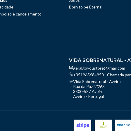
kies
Jogos
vacidade
Born to be Eternal
embolso e cancelamento
VIDA SOBRENATURAL - A
geral.toyoustore@gmail.com
+351965684950 - Chamada para
Vida Sobrenatural - Aveiro
Rua da Paz Nº263
3800-587 Aveiro
Aveiro - Portugal