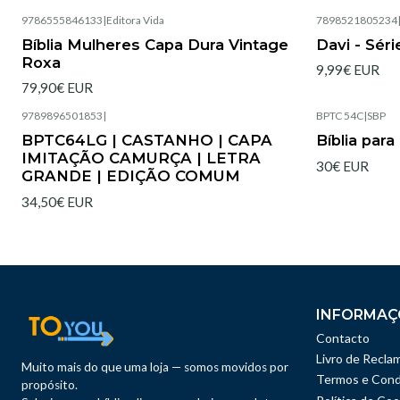
9786555846133
|
Editora Vida
7898521805234
Esgotado
Esgotado
Bíblia Mulheres Capa Dura Vintage
Davi - Sér
Roxa
9,99€ EUR
79,90€ EUR
9789896501853
|
BPTC 54C
|
SBP
Esgotado
Esgotado
BPTC64LG | CASTANHO | CAPA
Bíblia par
IMITAÇÃO CAMURÇA | LETRA
30€ EUR
GRANDE | EDIÇÃO COMUM
34,50€ EUR
INFORMAÇ
Contacto
Livro de Recla
Muito mais do que uma loja — somos movidos por
Termos e Cond
propósito.