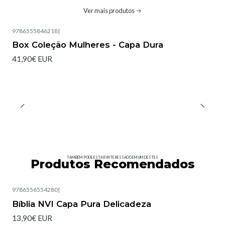
Ver mais produtos
9786555846218
|
Box Coleção Mulheres - Capa Dura
41,90€ EUR
TAMBÉM PODE ESTAR INTERESSADO EM UM DESTES
Produtos Recomendados
9786556554280
|
Esgotado
Bíblia NVI Capa Pura Delicadeza
13,90€ EUR