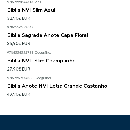
9786555844313
|
Vida
Esgotado
Bíblia NVI Slim Azul
32,90€ EUR
9786556553047
|
Esgotado
Bíblia Sagrada Anote Capa Floral
35,90€ EUR
9786556552736
|
Geográfica
Esgotado
Bíblia NVT Slim Champanhe
27,90€ EUR
9786556554266
|
Geográfica
Esgotado
Bíblia Anote NVI Letra Grande Castanho
49,90€ EUR