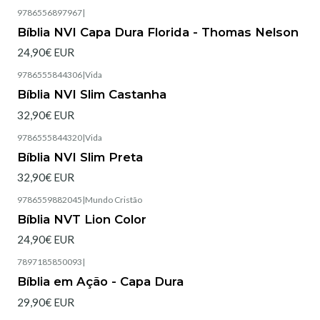
9786556897967
|
Esgotado
Bíblia NVI Capa Dura Florida - Thomas Nelson
24,90€ EUR
9786555844306
|
Vida
Esgotado
Bíblia NVI Slim Castanha
32,90€ EUR
9786555844320
|
Vida
Esgotado
Bíblia NVI Slim Preta
32,90€ EUR
9786559882045
|
Mundo Cristão
Esgotado
Bíblia NVT Lion Color
24,90€ EUR
7897185850093
|
Esgotado
Bíblia em Ação - Capa Dura
29,90€ EUR