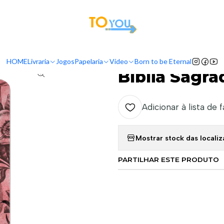
tas a partir do dia 5 de Agosto, serão processadas apenas a partir do dia 11 de 
Início
Livraria
Bíblia Sagrada Anote Capa Floral
HOME
Livraria
Jogos
Papelaria
Vídeo
Born to be Eternal
|
Bíblia Sagra
Adicionar à lista de 
Mostrar stock das locali
PARTILHAR ESTE PRODUTO