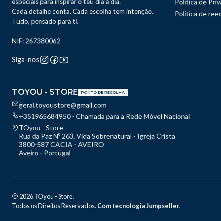
especiais para inspirar o teu dia a dia.
Política de Pri
Cada detalhe conta. Cada escolha tem intenção.
Politica de re
Tudo, pensado para ti.
NIF: 267380062
Siga-nos
TOYOU - STORE
PONTO DE RECOLHA
geral.toyoustore@gmail.com
+351965684950 - Chamada para a Rede Móvel Nacional
TOyou - Store
Rua da Paz Nº 263, Vida Sobrenatural - Igreja Crista
3800-587 CACIA - AVEIRO
Aveiro - Portugal
2026 TOyou - Store.
Todos os Direitos Reservados.
Com tecnologia Jumpseller
.