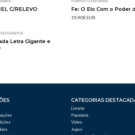
Bíblica
9788561721435
|
Bello
Esgotado
MEL C/RELEVO
Fe: O Elo Com o Poder 
19,90€ EUR
|
GEOGRÁFICA
rada Letra Gigante e
a
ÕES
CATEGORIAS DESTACAD
Livraria
mações
Papelaria
ições
Vídeo
kies
Jogos