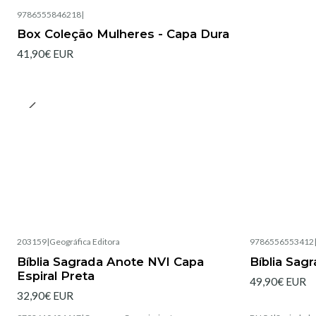
9786555846218
|
Box Coleção Mulheres - Capa Dura
41,90€ EUR
203159
|
Geográfica Editora
9786556553412
Esgotado
Esgotado
Bíblia Sagrada Anote NVI Capa
Bíblia Sag
Espiral Preta
49,90€ EUR
32,90€ EUR