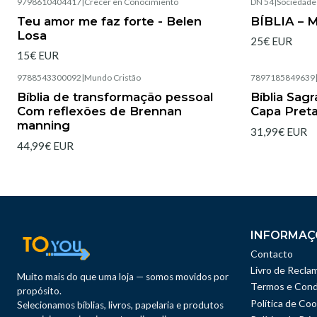
9798610404417
|
Crecer en Conocimiento
DN 54
|
Sociedade 
Esgotado
Teu amor me faz forte - Belen
BÍBLIA – 
Losa
25€ EUR
15€ EUR
9788543300092
|
Mundo Cristão
7897185849639
Esgotado
Esgotado
Bíblia de transformação pessoal
Bíblia Sag
Com reflexões de Brennan
Capa Pret
manning
31,99€ EUR
44,99€ EUR
INFORMAÇ
Contacto
Livro de Recla
Muito mais do que uma loja — somos movidos por
Termos e Cond
propósito.
Política de Coo
Selecionamos bíblias, livros, papelaria e produtos