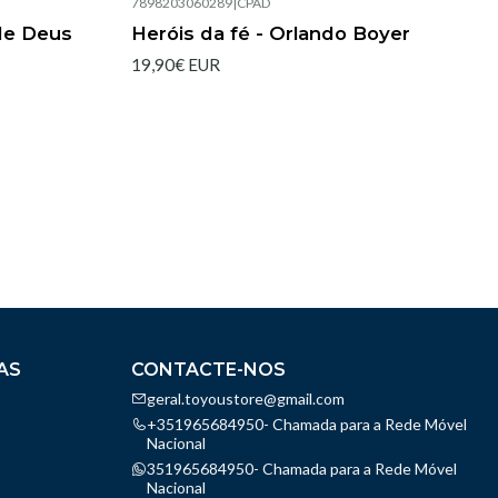
7898203060289
|
CPAD
de Deus
Heróis da fé - Orlando Boyer
19,90€ EUR
AS
CONTACTE-NOS
geral.toyoustore@gmail.com
+351965684950- Chamada para a Rede Móvel
Nacional
351965684950- Chamada para a Rede Móvel
Nacional