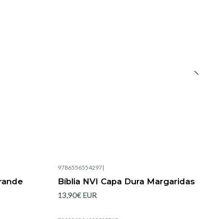
9786556554297
|
Esgotado
Grande
Bíblia NVI Capa Dura Margaridas
13,90€ EUR