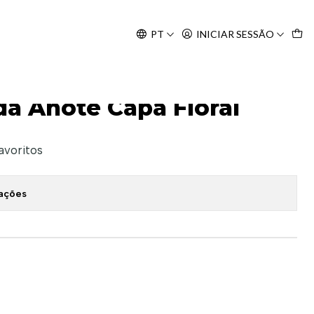
Agosto, às 10H.
PT
INICIAR SESSÃO
da Anote Capa Floral
favoritos
zações