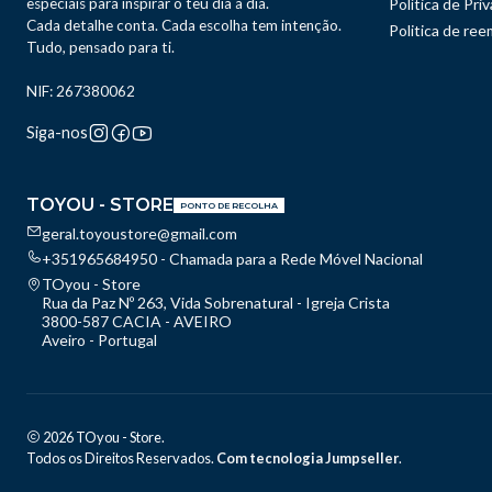
especiais para inspirar o teu dia a dia.
Política de Pri
Cada detalhe conta. Cada escolha tem intenção.
Politica de re
Tudo, pensado para ti.
NIF: 267380062
Siga-nos
TOYOU - STORE
PONTO DE RECOLHA
geral.toyoustore@gmail.com
+351965684950 - Chamada para a Rede Móvel Nacional
TOyou - Store
Rua da Paz Nº 263, Vida Sobrenatural - Igreja Crista
3800-587 CACIA - AVEIRO
Aveiro - Portugal
2026 TOyou - Store.
Todos os Direitos Reservados.
Com tecnologia Jumpseller
.