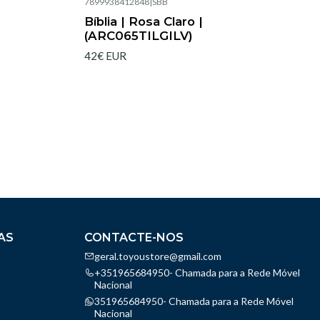
7899938412848
|
SBB
Esgotado
Bíblia | Rosa Claro |
(ARC065TILGILV)
42€ EUR
AS
CONTACTE-NOS
geral.toyoustore@gmail.com
+351965684950- Chamada para a Rede Móvel
Nacional
351965684950- Chamada para a Rede Móvel
Nacional