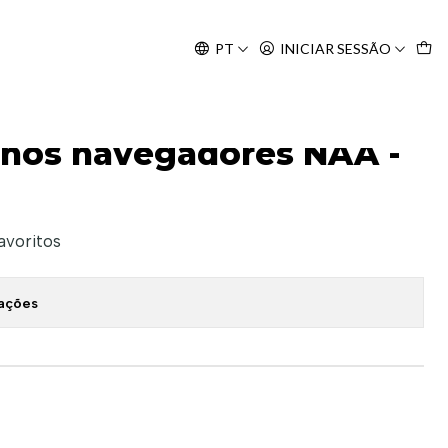
Agosto, às 10H.
PT
INICIAR SESSÃO
enos navegadores NAA -
favoritos
zações