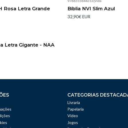
|
9786555844313
|
Vida
Esgotado
H Rosa Letra Grande
Bíblia NVI Slim Azul
32,90€ EUR
|
ia Letra Gigante - NAA
ÕES
CATEGORIAS DESTACAD
Livraria
mações
Papelaria
ições
Vídeo
kies
Jogos