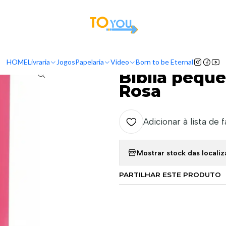
tas a partir do dia 5 de Agosto, serão processadas apenas a partir do dia 11 de 
Início
Livraria
Bíblias
Bíblia pequenos navegadores NAA - Rosa
HOME
Livraria
Jogos
Papelaria
Vídeo
Born to be Eternal
|
Bíblia pequ
Rosa
Adicionar à lista de 
Mostrar stock das locali
PARTILHAR ESTE PRODUTO