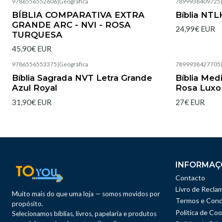
9786556552606
|
Geográfica
7899938409725
Esgotado
Esgotado
BÍBLIA COMPARATIVA EXTRA
Bíblia NTL
GRANDE ARC - NVI - ROSA
24,99€ EUR
TURQUESA
45,90€ EUR
9786556553375
|
Geográfica
7899938427705
Esgotado
Esgotado
Bíblia Sagrada NVT Letra Grande
Bíblia Med
Azul Royal
Rosa Luxo
31,90€ EUR
27€ EUR
INFORMAÇ
Contacto
Livro de Recla
Muito mais do que uma loja — somos movidos por
Termos e Cond
propósito.
Política de Coo
Selecionamos bíblias, livros, papelaria e produtos