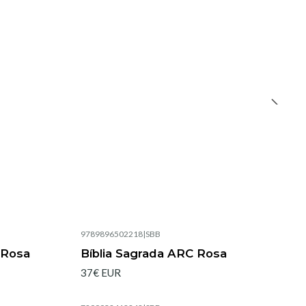
9789896502218
|
SBB
Esgotado
 Rosa
Bíblia Sagrada ARC Rosa
37€ EUR