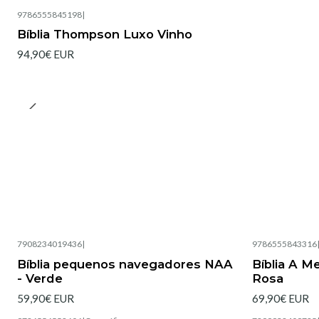
9786555845198
|
Bíblia Thompson Luxo Vinho
94,90€ EUR
7908234019436
|
9786555843316
Esgotado
Esgotado
Bíblia pequenos navegadores NAA
Bíblia A M
- Verde
Rosa
59,90€ EUR
69,90€ EUR