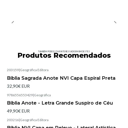
TAMBÉM PODE ESTAR INTERESSADO EM UM DESTES
Produtos Recomendados
203159
|
Geográfica Editora
Esgotado
Bíblia Sagrada Anote NVI Capa Espiral Preta
32,90€ EUR
9786556553429
|
Geográfica
Esgotado
Bíblia Anote - Letra Grande Suspiro de Céu
49,90€ EUR
203216
|
Geográfica Editora
Esgotado
Bíblia NVI Capa em Relevo - Lateral Artística