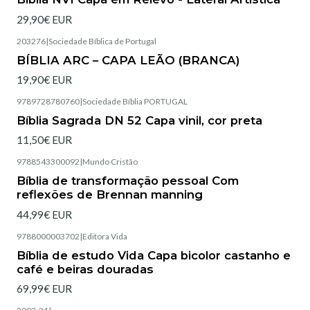
29,90€ EUR
203276
|
Sociedade Bíblica de Portugal
Esgotado
BÍBLIA ARC – CAPA LEÃO (BRANCA)
19,90€ EUR
9789728780760
|
Sociedade Bíblia PORTUGAL
Esgotado
Bíblia Sagrada DN 52 Capa vinil, cor preta
11,50€ EUR
9788543300092
|
Mundo Cristão
Esgotado
Bíblia de transformação pessoal Com
reflexões de Brennan manning
44,99€ EUR
9788000003702
|
Editora Vida
Esgotado
Bíblia de estudo Vida Capa bicolor castanho e
café e beiras douradas
69,99€ EUR