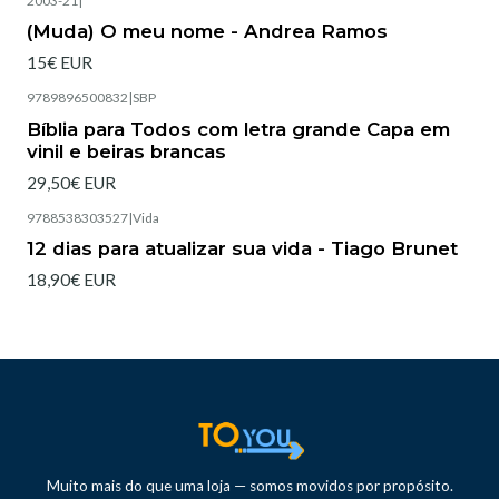
2003-21
|
Esgotado
(Muda) O meu nome - Andrea Ramos
15€ EUR
9789896500832
|
SBP
Esgotado
Bíblia para Todos com letra grande Capa em
vinil e beiras brancas
29,50€ EUR
9788538303527
|
Vida
Esgotado
12 dias para atualizar sua vida - Tiago Brunet
18,90€ EUR
Muito mais do que uma loja — somos movidos por propósito.