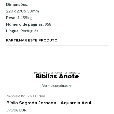
Dimensões
:
220 x 270 x 33 mm
Peso
: 1.455kg
Número de páginas
: 958
Língua
: Português
PARTILHAR ESTE PRODUTO
PODE ESTAR INTERESSADO NOUTROS PRODUTOS DE
Bíblias Anote
Ver mais produtos
7899938415139
|
SBB + NAA
Bíblia Sagrada Jornada - Aquarela Azul
59,90€ EUR