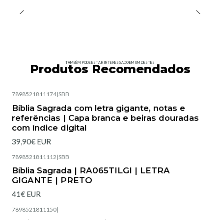
TAMBÉM PODE ESTAR INTERESSADO EM UM DESTES
Produtos Recomendados
7898521811174
|
SBB
Esgotado
Bíblia Sagrada com letra gigante, notas e
referências | Capa branca e beiras douradas
com índice digital
39,90€ EUR
7898521811112
|
SBB
Bíblia Sagrada | RA065TILGI | LETRA
GIGANTE | PRETO
41€ EUR
7898521811150
|