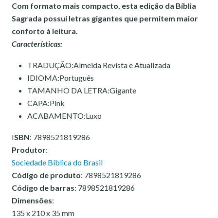
Com formato mais compacto, esta edição da Bíblia
Sagrada possui letras gigantes que permitem maior
conforto à leitura.
Características:
TRADUÇÃO:Almeida Revista e Atualizada
IDIOMA:Português
TAMANHO DA LETRA:Gigante
CAPA:Pink
ACABAMENTO:Luxo
I
SBN
: 7898521819286
Produtor
:
Sociedade Bíblica do Brasil
Código de produto
: 7898521819286
Código de barras
: 7898521819286
Dimensões
:
135 x 210 x 35 mm