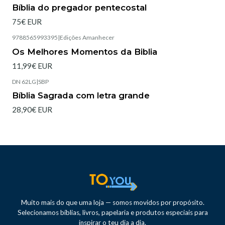
Esgotado
Bíblia do pregador pentecostal
75€ EUR
9788565993395
|
Edições Amanhecer
Esgotado
Os Melhores Momentos da Biblia
11,99€ EUR
DN 62LG
|
SBP
Esgotado
Bíblia Sagrada com letra grande
28,90€ EUR
Muito mais do que uma loja — somos movidos por propósito.
Selecionamos bíblias, livros, papelaria e produtos especiais para
inspirar o teu dia a dia.