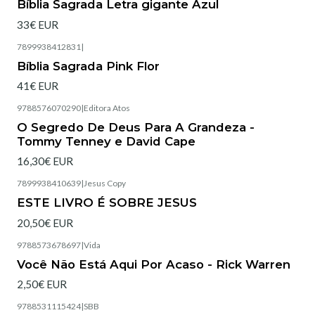
Bíblia Sagrada Letra gigante Azul
33€ EUR
7899938412831
|
Esgotado
Bíblia Sagrada Pink Flor
41€ EUR
9788576070290
|
Editora Atos
Esgotado
O Segredo De Deus Para A Grandeza -
Tommy Tenney e David Cape
16,30€ EUR
7899938410639
|
Jesus Copy
Esgotado
ESTE LIVRO É SOBRE JESUS
20,50€ EUR
9788573678697
|
Vida
Esgotado
Você Não Está Aqui Por Acaso - Rick Warren
2,50€ EUR
9788531115424
|
SBB