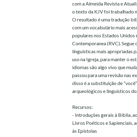
com a Almeida Revista e Atual
o texto da KJV foi trabalhado m
O resultado é uma tradução bíbl
com um vocabulário mais acessí
populares nos Estados Unidos e
Contemporanea (RVC). Segue o 
linguísticas mais apropriadas p
uso na Igreja, para manter o es
idiomas são algo vivo que muda
passou para uma revisão nas e
disso é a substituição de “voc
arqueológicos e linguísticos d
Recursos:
- Introduções gerais à Bíblia, 
Livros Poéticos e Sapienciais,
às Epístolas