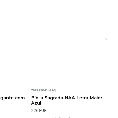
7899938426296
|
gigante com
Bíblia Sagrada NAA Letra Maior -
Azul
22€ EUR