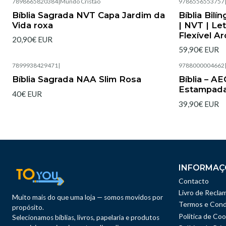
7898665820384
|
Mundo Cristão
9786556553757
Esgotado
Bíblia Sagrada NVT Capa Jardim da
Bíblia Bilí
Vida roxa
| NVT | Le
Flexível A
20,90€ EUR
59,90€ EUR
7899938429471
|
9788000004662
Esgotado
Bíblia Sagrada NAA Slim Rosa
Bíblia – A
Estampad
40€ EUR
39,90€ EUR
INFORMAÇ
Contacto
Livro de Recla
Muito mais do que uma loja — somos movidos por
Termos e Cond
propósito.
Política de Coo
Selecionamos bíblias, livros, papelaria e produtos