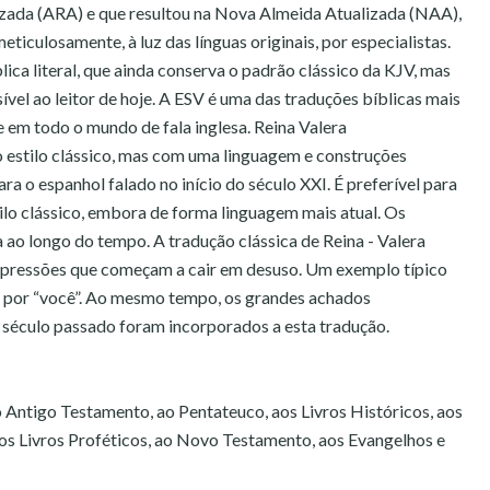
izada (ARA) e que resultou na Nova Almeida Atualizada (NAA),
eticulosamente, à luz das línguas originais, por especialistas.
ica literal, que ainda conserva o padrão clássico da KJV, mas
vel ao leitor de hoje. A ESV é uma das traduções bíblicas mais
 em todo o mundo de fala inglesa. Reina Valera
estilo clássico, mas com uma linguagem e construções
ara o espanhol falado no início do século XXI. É preferível para
tilo clássico, embora de forma linguagem mais atual. Os
 ao longo do tempo. A tradução clássica de Reina - Valera
xpressões que começam a cair em desuso. Um exemplo típico
ê” por “você”. Ao mesmo tempo, os grandes achados
o século passado foram incorporados a esta tradução.
ao Antigo Testamento, ao Pentateuco, aos Livros Históricos, aos
 aos Livros Proféticos, ao Novo Testamento, aos Evangelhos e