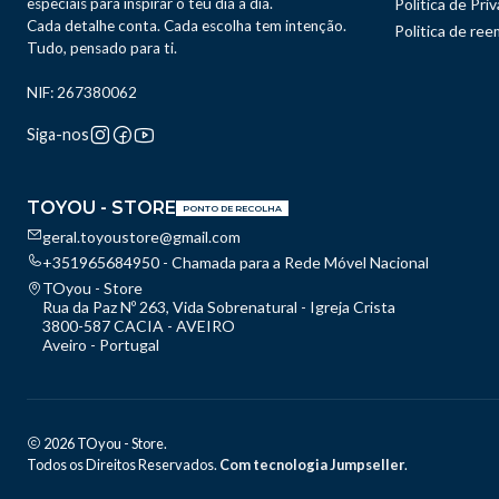
especiais para inspirar o teu dia a dia.
Política de Pri
Cada detalhe conta. Cada escolha tem intenção.
Politica de re
Tudo, pensado para ti.
NIF: 267380062
Siga-nos
TOYOU - STORE
PONTO DE RECOLHA
geral.toyoustore@gmail.com
+351965684950 - Chamada para a Rede Móvel Nacional
TOyou - Store
Rua da Paz Nº 263, Vida Sobrenatural - Igreja Crista
3800-587 CACIA - AVEIRO
Aveiro - Portugal
2026 TOyou - Store.
Todos os Direitos Reservados.
Com tecnologia Jumpseller
.