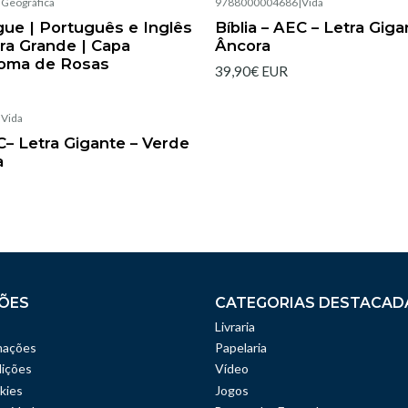
|
Geográfica
9788000004686
|
Vida
Esgotado
ngue | Português e Inglês
Bíblia – AEC – Letra Giga
tra Grande | Capa
Âncora
roma de Rosas
39,90€ EUR
|
Vida
EC– Letra Gigante – Verde
a
ÕES
CATEGORIAS DESTACAD
Livraria
mações
Papelaria
ições
Vídeo
kies
Jogos