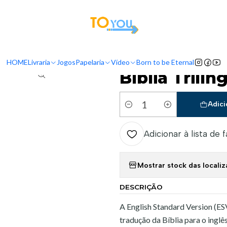
tas a partir do dia 5 de Agosto, serão processadas apenas a partir do dia 11 de 
Início
Livraria
Bíblias
Bíblia Trilíngue - NAA/ESV/RVC
HOME
Livraria
Jogos
Papelaria
Vídeo
Born to be Eternal
|
Bíblia Trilí
Adici
Quantidade
Adicionar à lista de 
Mostrar stock das locali
DESCRIÇÃO
A English Standard Version (ES
tradução da Bíblia para o inglê