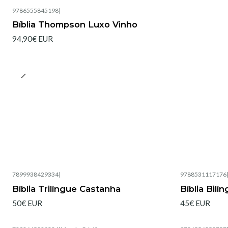
9786555845198
|
Bíblia Thompson Luxo Vinho
94,90€ EUR
7899938429334
|
9788531117176
Esgotado
Bíblia Trilíngue Castanha
Bíblia Bilí
50€ EUR
45€ EUR