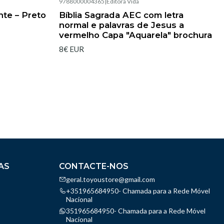
9788000004365
|
Editora Vida
Esgotado
nte – Preto
Bíblia Sagrada AEC com letra
normal e palavras de Jesus a
vermelho Capa "Aquarela" brochura
8€ EUR
AS
CONTACTE-NOS
geral.toyoustore@gmail.com
+351965684950- Chamada para a Rede Móvel
Nacional
351965684950- Chamada para a Rede Móvel
Nacional