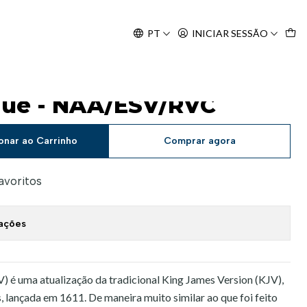
Agosto, às 10H.
PT
INICIAR SESSÃO
ngue - NAA/ESV/RVC
onar ao Carrinho
Comprar agora
favoritos
zações
V) é uma atualização da tradicional King James Version (KJV),
s, lançada em 1611. De maneira muito similar ao que foi feito