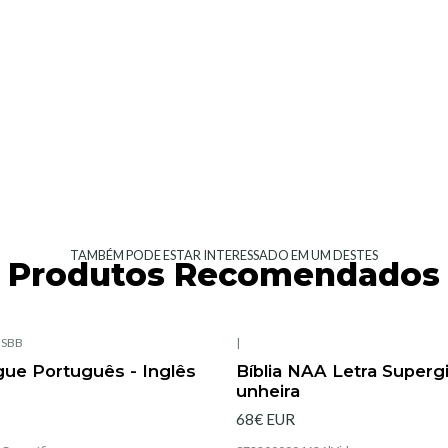
TAMBÉM PODE ESTAR INTERESSADO EM UM DESTES
Produtos Recomendados
|
SBB
|
Esgotado
ngue Português - Inglês
Bíblia NAA Letra Super
unheira
68€ EUR