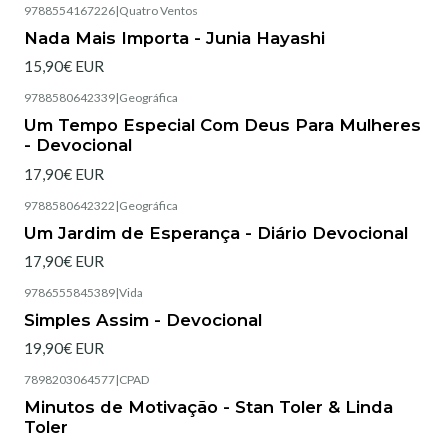
9788554167226
|
Quatro Ventos
Esgotado
Nada Mais Importa - Junia Hayashi
15,90€ EUR
9788580642339
|
Geográfica
Esgotado
Um Tempo Especial Com Deus Para Mulheres
- Devocional
17,90€ EUR
9788580642322
|
Geográfica
Esgotado
Um Jardim de Esperança - Diário Devocional
17,90€ EUR
9786555845389
|
Vida
Simples Assim - Devocional
19,90€ EUR
7898203064577
|
CPAD
Esgotado
Minutos de Motivação - Stan Toler & Linda
Toler