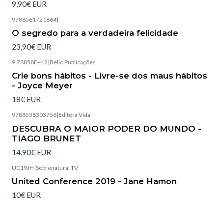
9,90€ EUR
9788561721664
|
Esgotado
O segredo para a verdadeira felicidade
23,90€ EUR
9,78858E+12
|
Bello Publicações
Esgotado
Crie bons hábitos - Livre-se dos maus hábitos
- Joyce Meyer
18€ EUR
9788538303756
|
Editora Vida
Esgotado
DESCUBRA O MAIOR PODER DO MUNDO -
TIAGO BRUNET
14,90€ EUR
UC19JH
|
Sobrenatural TV
United Conference 2019 - Jane Hamon
10€ EUR