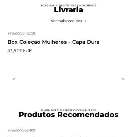
PODE ESTAR INTERESSADO NOUTROS PRODUTOS DE
Livraria
Ver mais produtos
9786555846218
|
Box Coleção Mulheres - Capa Dura
41,90€ EUR
TAMBÉM PODE ESTAR INTERESSADO EM UM DESTES
Produtos Recomendados
9786559882403
|
Esgotado