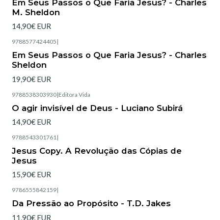
Em Seus Passos o Que Faria Jesus? - Charles
M. Sheldon
14,90€ EUR
9788577424405
|
Esgotado
Em Seus Passos o Que Faria Jesus? - Charles
Sheldon
19,90€ EUR
9788538303930
|
Editora Vida
Esgotado
O agir invisível de Deus - Luciano Subirá
14,90€ EUR
9788543301761
|
Esgotado
Jesus Copy. A Revolução das Cópias de
Jesus
15,90€ EUR
9786555842159
|
Esgotado
Da Pressão ao Propósito - T.D. Jakes
11,90€ EUR