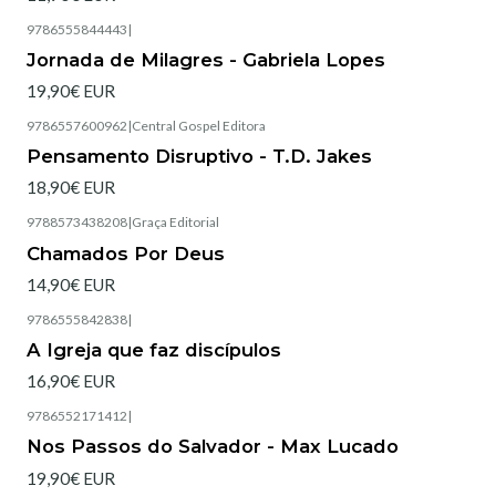
9786555844443
|
Esgotado
Jornada de Milagres - Gabriela Lopes
19,90€ EUR
9786557600962
|
Central Gospel Editora
Pensamento Disruptivo - T.D. Jakes
18,90€ EUR
9788573438208
|
Graça Editorial
Esgotado
Chamados Por Deus
14,90€ EUR
9786555842838
|
Esgotado
A Igreja que faz discípulos
16,90€ EUR
9786552171412
|
Nos Passos do Salvador - Max Lucado
19,90€ EUR