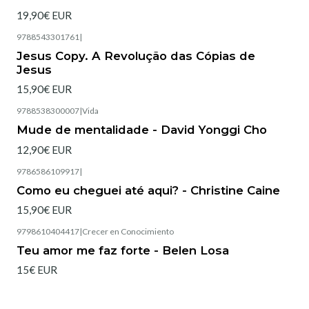
19,90€ EUR
9788543301761
|
Esgotado
Jesus Copy. A Revolução das Cópias de
Jesus
15,90€ EUR
9788538300007
|
Vida
Esgotado
Mude de mentalidade - David Yonggi Cho
12,90€ EUR
9786586109917
|
Esgotado
Como eu cheguei até aqui? - Christine Caine
15,90€ EUR
9798610404417
|
Crecer en Conocimiento
Teu amor me faz forte - Belen Losa
15€ EUR