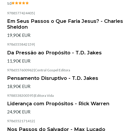
5.0
9788577424405
|
Esgotado
Em Seus Passos o Que Faria Jesus? - Charles
Sheldon
19,90€ EUR
9786555842159
|
Esgotado
Da Pressão ao Propósito - T.D. Jakes
11,90€ EUR
9786557600962
|
Central Gospel Editora
Pensamento Disruptivo - T.D. Jakes
18,90€ EUR
9788538300595
|
Editora Vida
Esgotado
Liderança com Propósitos - Rick Warren
24,90€ EUR
9786552171412
|
Nos Passos do Salvador - Max Lucado