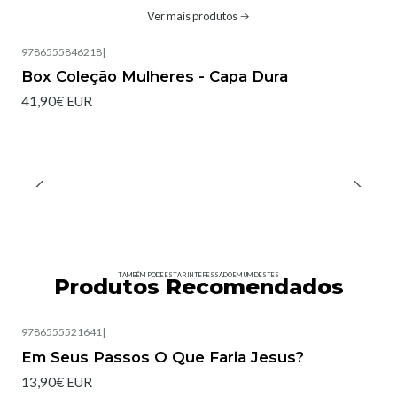
Ver mais produtos
9786555846218
|
Box Coleção Mulheres - Capa Dura
41,90€ EUR
TAMBÉM PODE ESTAR INTERESSADO EM UM DESTES
Produtos Recomendados
9786555521641
|
Esgotado
Em Seus Passos O Que Faria Jesus?
13,90€ EUR