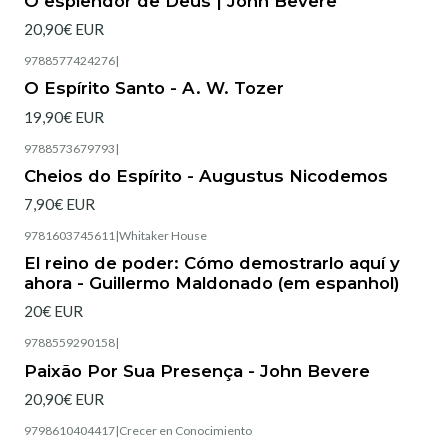
O esplendor de Deus | Jonh Bevere
20,90€ EUR
9788577424276
|
Esgotado
O Espírito Santo - A. W. Tozer
19,90€ EUR
9788573679793
|
Cheios do Espírito - Augustus Nicodemos
7,90€ EUR
9781603745611
|
Whitaker House
Esgotado
El reino de poder: Cómo demostrarlo aquí y
ahora - Guillermo Maldonado (em espanhol)
20€ EUR
9788559290158
|
Esgotado
Paixão Por Sua Presença - John Bevere
20,90€ EUR
9798610404417
|
Crecer en Conocimiento