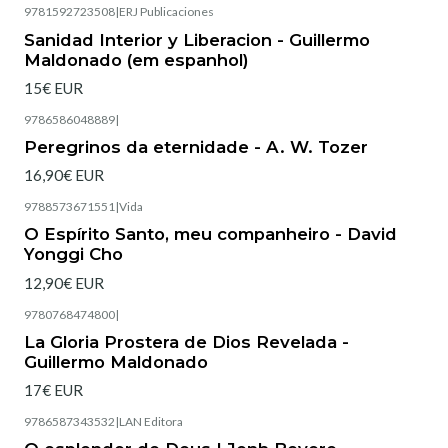
9781592723508
|
ERJ Publicaciones
Sanidad Interior y Liberacion - Guillermo
Maldonado (em espanhol)
15€ EUR
9786586048889
|
Peregrinos da eternidade - A. W. Tozer
16,90€ EUR
9788573671551
|
Vida
Esgotado
O Espírito Santo, meu companheiro - David
Yonggi Cho
12,90€ EUR
9780768474800
|
La Gloria Prostera de Dios Revelada -
Guillermo Maldonado
17€ EUR
9786587343532
|
LAN Editora
Esgotado