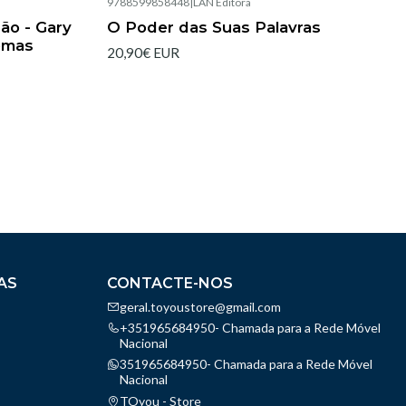
9788599858448
|
LAN Editora
Esgotado
ão - Gary
O Poder das Suas Palavras
omas
20,90€ EUR
AS
CONTACTE-NOS
geral.toyoustore@gmail.com
+351965684950- Chamada para a Rede Móvel
Nacional
351965684950- Chamada para a Rede Móvel
Nacional
TOyou - Store