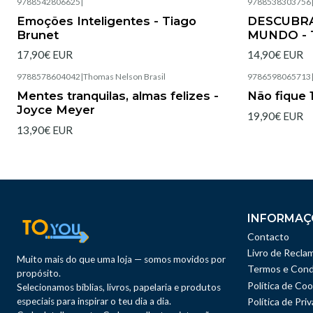
9788542806625
|
9788538303756
Esgotado
Esgotado
Emoções Inteligentes - Tiago
DESCUBR
Brunet
MUNDO - 
17,90€ EUR
14,90€ EUR
9788578604042
|
Thomas Nelson Brasil
9786598065713
Esgotado
Esgotado
Mentes tranquilas, almas felizes -
Não fique 1
Joyce Meyer
19,90€ EUR
13,90€ EUR
INFORMAÇ
Contacto
Livro de Recla
Muito mais do que uma loja — somos movidos por
Termos e Cond
propósito.
Política de Coo
Selecionamos bíblias, livros, papelaria e produtos
especiais para inspirar o teu dia a dia.
Política de Pri