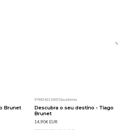
9788542218053
|
academia
Esgotado
o Brunet
Descubra o seu destino - Tiago
Brunet
14,90€ EUR