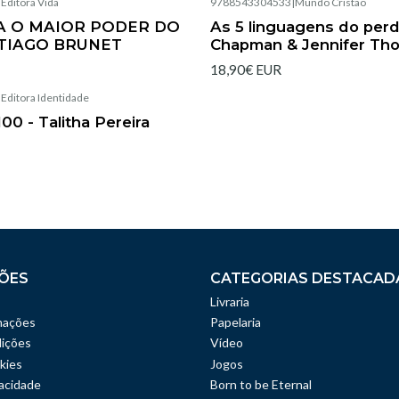
|
Editora Vida
9788543304533
|
Mundo Cristão
Esgotado
A O MAIOR PODER DO
As 5 linguagens do perd
TIAGO BRUNET
Chapman & Jennifer Th
18,90€ EUR
|
Editora Identidade
00 - Talitha Pereira
ÕES
CATEGORIAS DESTACAD
Livraria
mações
Papelaria
ições
Vídeo
kies
Jogos
vacidade
Born to be Eternal