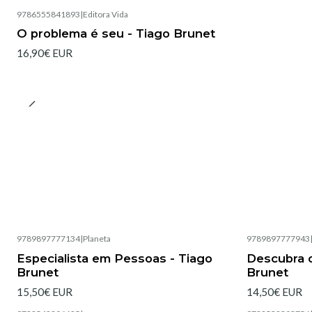
9786555841893
|
Editora Vida
O problema é seu - Tiago Brunet
16,90€ EUR
9789897777134
|
Planeta
9789897777943
Esgotado
Esgotado
Especialista em Pessoas - Tiago
Descubra o
Brunet
Brunet
15,50€ EUR
14,50€ EUR