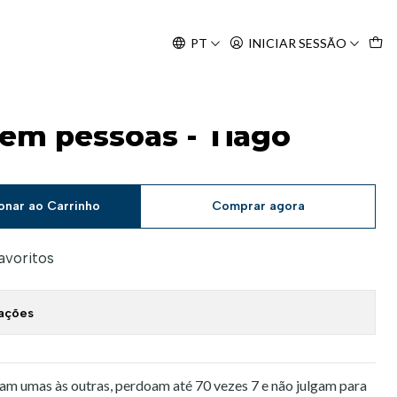
Agosto, às 10H.
PT
INICIAR SESSÃO
Brunet
 em pessoas - Tiago
onar ao Carrinho
Comprar agora
favoritos
zações
am umas às outras, perdoam até 70 vezes 7 e não julgam para