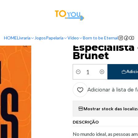
tas a partir do dia 5 de Agosto, serão processadas apenas a partir do dia 11 de 
Livraria
Autores
Tiago Brunet
Especialista em pessoas - Tiago 
HOME
Livraria
Jogos
Papelaria
Vídeo
Born to be Eternal
|
Especialista
Brunet
Adici
Quantidade
Adicionar à lista de 
Mostrar stock das locali
DESCRIÇÃO
No mundo ideal, as pessoas am