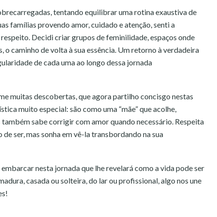
brecarregadas, tentando equilibrar uma rotina exaustiva de
as famílias provendo amor, cuidado e atenção, senti a
respeito. Decidi criar grupos de feminilidade, espaços onde
s, o caminho de volta à sua essência. Um retorno à verdadeira
ngularidade de cada uma ao longo dessa jornada
e muitas descobertas, que agora partilho concisgo nestas
ística muito especial: são como uma “mãe” que acolhe,
também sabe corrigir com amor quando necessário. Respeita
o de ser, mas sonha em vê-la transbordando na sua
a embarcar nesta jornada que lhe revelará como a vida pode ser
adura, casada ou solteira, do lar ou profissional, algo nos une
es!