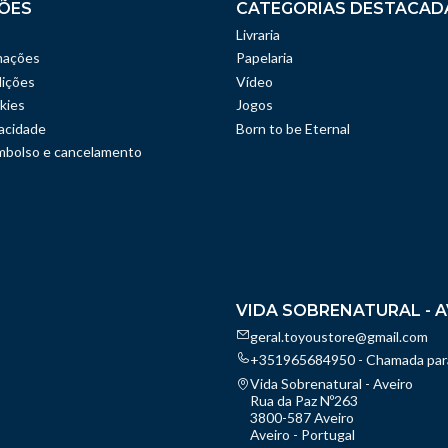
ÕES
CATEGORIAS DESTACAD
Livraria
mações
Papelaria
ições
Vídeo
kies
Jogos
vacidade
Born to be Eternal
embolso e cancelamento
VIDA SOBRENATURAL - A
geral.toyoustore@gmail.com
+351965684950 - Chamada para
Vida Sobrenatural - Aveiro
Rua da Paz Nº263
3800-587 Aveiro
Aveiro - Portugal