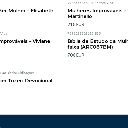
|
9786555846201
|
Editora Vida
Esgotado
er Mulher - Elisabeth
Mulheres Improváveis - 
Martinello
21€ EUR
|
Vida
7898521802615
|
SBB
Esgotado
mprováveis - Viviane
Bíblia de Estudo da Mulh
faixa (ARC087BM)
70€ EUR
|
Pão Diário Publicações
com Tozer: Devocional