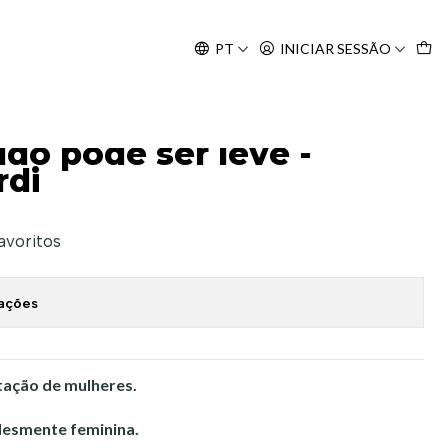
Agosto, às 10H.
PT
INICIAR SESSÃO
zzardi
do pode ser leve -
rdi
favoritos
zações
tação de mulheres.
lesmente feminina.