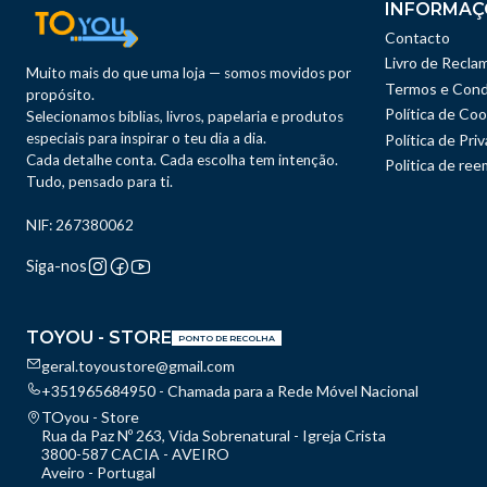
INFORMAÇ
Contacto
Livro de Recla
Muito mais do que uma loja — somos movidos por
Termos e Cond
propósito.
Política de Coo
Selecionamos bíblias, livros, papelaria e produtos
especiais para inspirar o teu dia a dia.
Política de Pri
Cada detalhe conta. Cada escolha tem intenção.
Politica de re
Tudo, pensado para ti.
NIF: 267380062
Siga-nos
TOYOU - STORE
PONTO DE RECOLHA
geral.toyoustore@gmail.com
+351965684950 - Chamada para a Rede Móvel Nacional
TOyou - Store
Rua da Paz Nº 263, Vida Sobrenatural - Igreja Crista
3800-587 CACIA - AVEIRO
Aveiro - Portugal