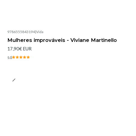
9786555843194
|
Vida
Esgotado
Mulheres improváveis - Viviane Martinello
17,90€ EUR
5.0