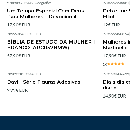
9788580642339
|
Geográfica
9786557230084
Esgotado
Esgotado
Um Tempo Especial Com Deus
Deixe-me S
Para Mulheres - Devocional
Elliot
17,90€ EUR
12€ EUR
7899938400050
|
SBB
9786555843194
Esgotado
Esgotado
BÍBLIA DE ESTUDO DA MULHER |
Mulheres i
BRANCO (ARC057BMW)
Martinello
57,90€ EUR
17,90€ EUR
5.0
7898521805234
|
SBB
9781680436655
Esgotado
Esgotado
Davi - Série Figuras Adesivas
Dia a dia 
diário
9,99€ EUR
14,90€ EUR