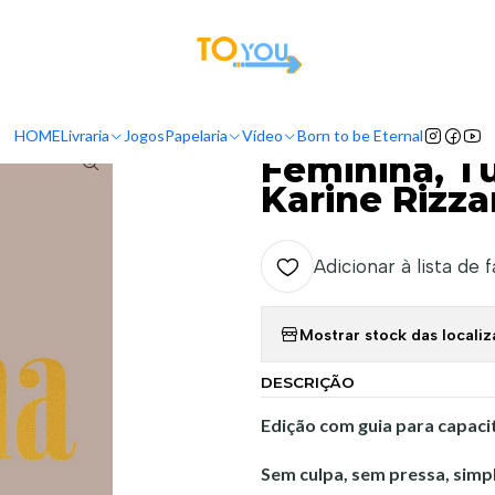
tas a partir do dia 5 de Agosto, serão processadas apenas a partir do dia 11 de 
Livraria
Livros
Mulheres
Feminina, Tudo pode ser leve - Karine Ri
HOME
Livraria
Jogos
Papelaria
Vídeo
Born to be Eternal
|
Feminina, Tu
Karine Rizza
Adicionar à lista de 
Mostrar stock das locali
DESCRIÇÃO
Edição com guia para capaci
Sem culpa, sem pressa, simp