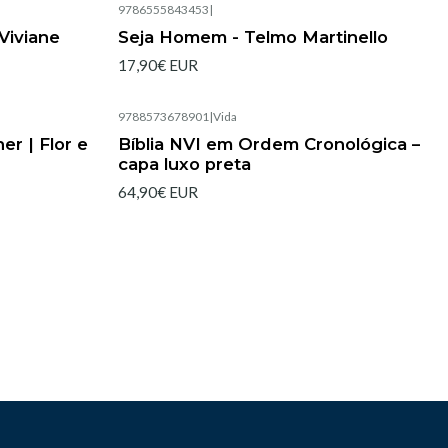
9786555843453
|
Esgotado
Viviane
Seja Homem - Telmo Martinello
17,90€ EUR
9788573678901
|
Vida
Esgotado
er | Flor e
Bíblia NVI em Ordem Cronológica –
capa luxo preta
64,90€ EUR