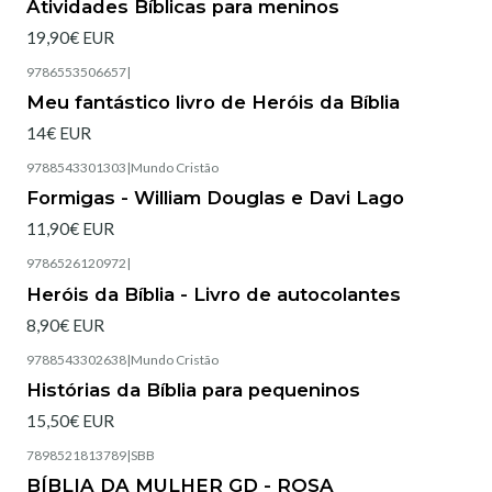
Atividades Bíblicas para meninos
19,90€ EUR
9786553506657
|
Esgotado
Meu fantástico livro de Heróis da Bíblia
14€ EUR
9788543301303
|
Mundo Cristão
Esgotado
Formigas - William Douglas e Davi Lago
11,90€ EUR
9786526120972
|
Heróis da Bíblia - Livro de autocolantes
8,90€ EUR
9788543302638
|
Mundo Cristão
Histórias da Bíblia para pequeninos
15,50€ EUR
7898521813789
|
SBB
Esgotado
BÍBLIA DA MULHER GD - ROSA