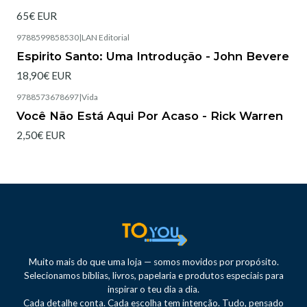
65€ EUR
9788599858530
|
LAN Editorial
Esgotado
Espirito Santo: Uma Introdução - John Bevere
18,90€ EUR
9788573678697
|
Vida
Esgotado
Você Não Está Aqui Por Acaso - Rick Warren
2,50€ EUR
Muito mais do que uma loja — somos movidos por propósito.
Selecionamos bíblias, livros, papelaria e produtos especiais para
inspirar o teu dia a dia.
Cada detalhe conta. Cada escolha tem intenção. Tudo, pensado