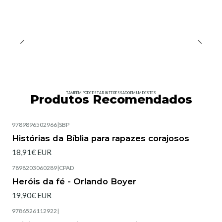
TAMBÉM PODE ESTAR INTERESSADO EM UM DESTES
Produtos Recomendados
9789896502966
|
SBP
Esgotado
Histórias da Bíblia para rapazes corajosos
18,91€ EUR
7898203060289
|
CPAD
Heróis da fé - Orlando Boyer
19,90€ EUR
9786526112922
|
Esgotado