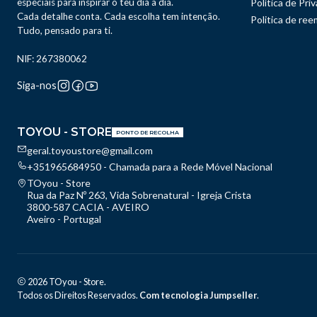
especiais para inspirar o teu dia a dia.
Política de Pri
Cada detalhe conta. Cada escolha tem intenção.
Politica de re
Tudo, pensado para ti.
NIF: 267380062
Siga-nos
TOYOU - STORE
PONTO DE RECOLHA
geral.toyoustore@gmail.com
+351965684950 - Chamada para a Rede Móvel Nacional
TOyou - Store
Rua da Paz Nº 263, Vida Sobrenatural - Igreja Crista
3800-587 CACIA - AVEIRO
Aveiro - Portugal
2026 TOyou - Store.
Todos os Direitos Reservados.
Com tecnologia Jumpseller
.