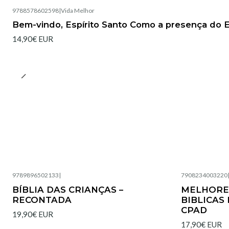
9788578602598
|
Vida Melhor
Bem-vindo, Espírito Santo Como a presença do E
14,90€ EUR
9789896502133
|
7908234003220
Esgotado
Esgotado
BÍBLIA DAS CRIANÇAS –
MELHORES
RECONTADA
BIBLICAS 
CPAD
19,90€ EUR
17,90€ EUR