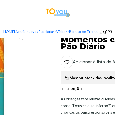
tas a partir do dia 5 de Agosto, serão processadas apenas a partir do dia 11 de 
Livraria
Livros
Devocinal
Momentos com Deus para crianças - Pão
HOME
Livraria
Jogos
Papelaria
Vídeo
Born to be Eternal
|
Momentos co
Pão Diário
Adicionar à lista de 
Mostrar stock das locali
DESCRIÇÃO
As crianças têm muitas dúvidas
como “Deus criou o inferno?”
crianças os pais, responsáveis