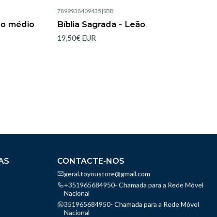
7899938409435
|
SBB
Esgotado
ho médio
Bíblia Sagrada - Leão
19,50€ EUR
AS
CONTACTE-NOS
geral.toyoustore@gmail.com
+351965684950- Chamada para a Rede Móvel
Nacional
351965684950- Chamada para a Rede Móvel
Nacional