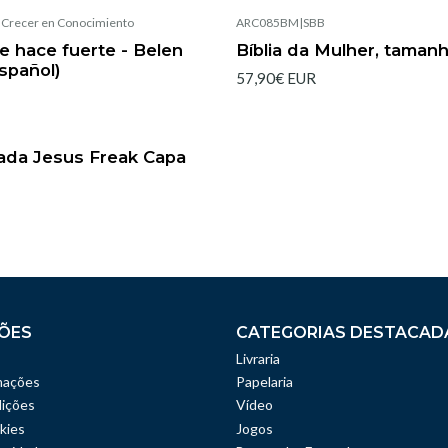
|
Crecer en Conocimiento
ARC085BM
|
SBB
Esgotado
 hace fuerte - Belen
Bíblia da Mulher, taman
spañol)
57,90€ EUR
rada Jesus Freak Capa
ÕES
CATEGORIAS DESTACAD
Livraria
mações
Papelaria
ições
Vídeo
kies
Jogos