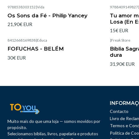
9788538303152
|
Vida
9788409149827
Esgotado
Os Sons da Fé - Philip Yancey
Tu amor me
Losa (En E
21,90€ EUR
15€ EUR
8412668169838
|
Educa
|
Freak Store
Esgotado
Esgotado
FOFUCHAS - BELÉM
Bíblia Sag
dura
30€ EUR
31,90€ EUR
INFORMAÇ
Contacto
Livro de Recla
Muito mais do que uma loja — somos movidos por
Termos e Cond
propósito.
Política de Coo
Selecionamos bíblias, livros, papelaria e produtos