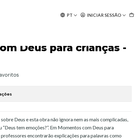
Agosto, às 10H.
PT
INICIAR SESSÃO
 Diário
m Deus para crianças -
favoritos
zações
 sobre Deus e esta obra não ignora nem as mais complicadas,
 ou “Deus tem emoções?”. Em Momentos com Deus para
 e professores encontrarão explicações para palavras como