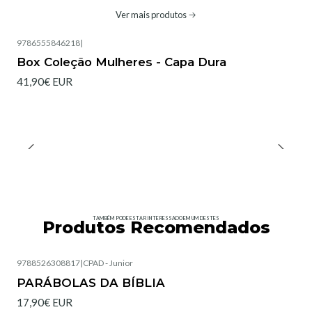
Ver mais produtos
9786555846218
|
Box Coleção Mulheres - Capa Dura
41,90€ EUR
TAMBÉM PODE ESTAR INTERESSADO EM UM DESTES
Produtos Recomendados
9788526308817
|
CPAD - Junior
Esgotado
PARÁBOLAS DA BÍBLIA
17,90€ EUR