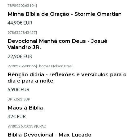
7898950265104
|
Esgotado
Minha Bíblia de Oração - Stormie Omartian
44,90€ EUR
9786555845457
|
Esgotado
Devocional Manhã com Deus - Josué
Valandro JR.
22,90€ EUR
9788578608866
|
Thomas Nelson Brasil
Esgotado
Bênção diária - reflexões e versículos para o
dia e para a noite
6,90€ EUR
BPTc063
|
SBP
Esgotado
Mãos à Bíblia
32€ EUR
9788526310339
|
CPAD
Esgotado
Bíblia Devocional - Max Lucado