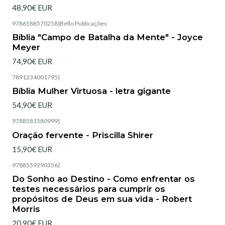
48,90€ EUR
9786588570258
|
Bello Publicações
Esgotado
Bíblia "Campo de Batalha da Mente" - Joyce
Meyer
74,90€ EUR
7891234001795
|
Esgotado
Bíblia Mulher Virtuosa - letra gigante
54,90€ EUR
9788581580999
|
Esgotado
Oração fervente - Priscilla Shirer
15,90€ EUR
9788559290356
|
Esgotado
Do Sonho ao Destino - Como enfrentar os
testes necessários para cumprir os
propósitos de Deus em sua vida - Robert
Morris
20,90€ EUR