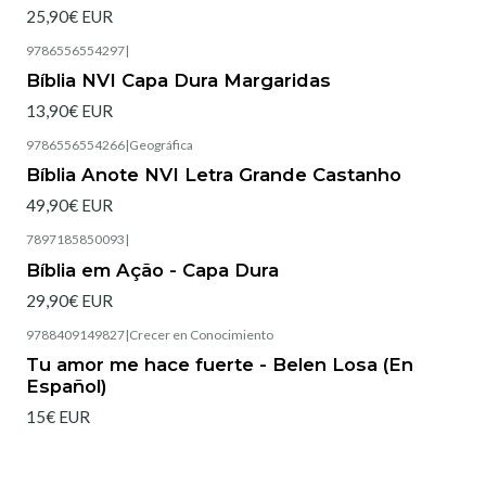
25,90€ EUR
9786556554297
|
Esgotado
Bíblia NVI Capa Dura Margaridas
13,90€ EUR
9786556554266
|
Geográfica
Esgotado
Bíblia Anote NVI Letra Grande Castanho
49,90€ EUR
7897185850093
|
Esgotado
Bíblia em Ação - Capa Dura
29,90€ EUR
9788409149827
|
Crecer en Conocimiento
Tu amor me hace fuerte - Belen Losa (En
Español)
15€ EUR