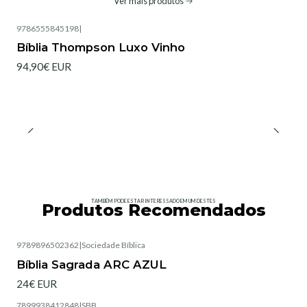
Ver mais produtos
9786555845198
|
Bíblia Thompson Luxo Vinho
94,90€ EUR
TAMBÉM PODE ESTAR INTERESSADO EM UM DESTES
Produtos Recomendados
9789896502362
|
Sociedade Bíblica
Esgotado
Bíblia Sagrada ARC AZUL
24€ EUR
7899938412848
|
SBB