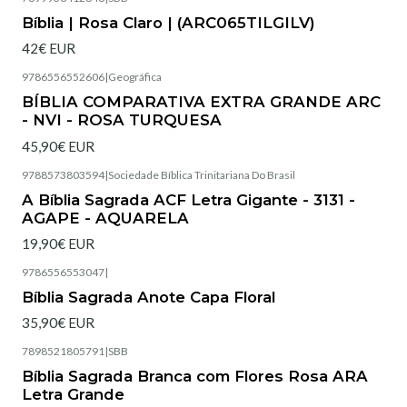
Esgotado
Bíblia | Rosa Claro | (ARC065TILGILV)
42€ EUR
9786556552606
|
Geográfica
Esgotado
BÍBLIA COMPARATIVA EXTRA GRANDE ARC
- NVI - ROSA TURQUESA
45,90€ EUR
9788573803594
|
Sociedade Bíblica Trinitariana Do Brasil
Esgotado
A Bíblia Sagrada ACF Letra Gigante - 3131 -
AGAPE - AQUARELA
19,90€ EUR
9786556553047
|
Esgotado
Bíblia Sagrada Anote Capa Floral
35,90€ EUR
7898521805791
|
SBB
Esgotado
Bíblia Sagrada Branca com Flores Rosa ARA
Letra Grande